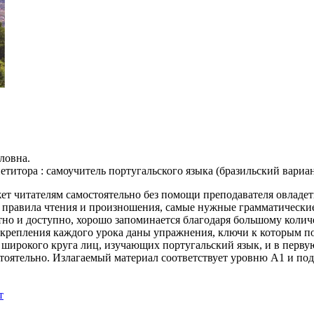
ловна.
титора : самоучитель португальского языка (бразильский вариант
т читателям самостоятельно без помощи преподавателя овладеть 
 правила чтения и произношения, самые нужные грамматические 
но и доступно, хорошо запоминается благодаря большому колич
акрепления каждого урока даны упражнения, ключи к которым п
широкого круга лиц, изучающих португальский язык, и в первую
стоятельно. Излагаемый материал соответствует уровню А1 и по
т