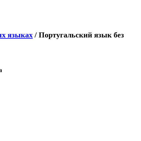
ых языках
/ Португальский язык без
а