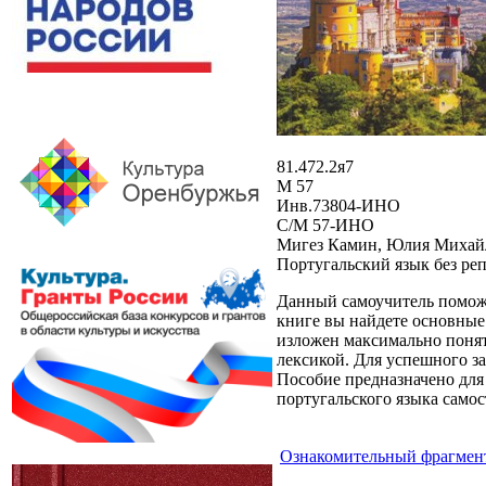
81.472.2я7
М 57
Инв.73804-ИНО
С/М 57-ИНО
Мигез Камин, Юлия Михай
Португальский язык без репе
Данный самоучитель поможе
книге вы найдете основные
изложен максимально понят
лексикой. Для успешного з
Пособие предназначено для 
португальского языка само
Ознакомительный фрагмен