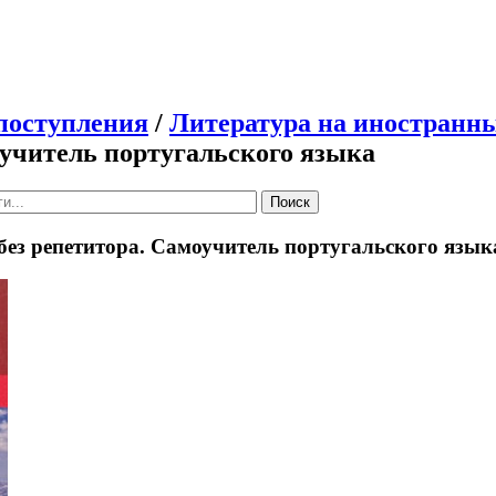
поступления
/
Литература на иностранн
оучитель португальского языка
Поиск
без репетитора. Самоучитель португальского язык