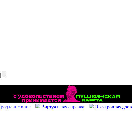
родление книг
Виртуальная справка
Электронная дост