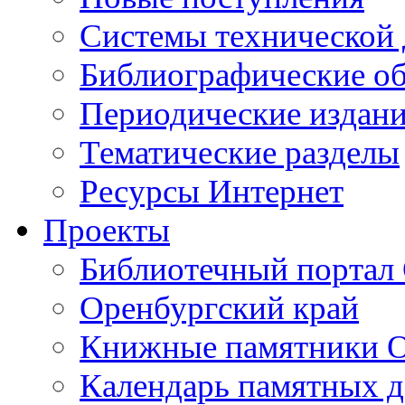
Cистемы технической
Библиографические о
Периодические издан
Тематические разделы
Ресурсы Интернет
Проекты
Библиотечный портал 
Оренбургский край
Книжные памятники О
Календарь памятных д