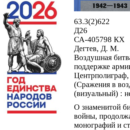
63.3(2)622
Д26
СА-405798 КХ
Дегтев, Д. М.
Воздушная битв
поддержке армии
Центрполиграф, 20
(Сражения в воз
(визуальный) : 
О знаменитой би
войны, продолжа
монографий и ст