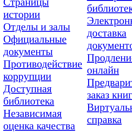
Страницы
библиоте
истории
Электрон
Отделы и залы
доставка
Официальные
документ
документы
Продлени
Противодействие
онлайн
коррупции
Предвари
Доступная
заказ кни
библиотека
Виртуаль
Независимая
справка
оценка качества