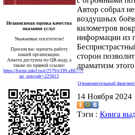
с огромными по
Автор собрал н
воздушных боёв 
Независимая оценка качества
километров вокр
оказания услуг
информации из г
Уважаемые посетители!
Беспристрастны
Просим вас оценить работу
сторон позволит
нашей организации.
Анкета доступна по QR-коду, а
драматизм этого
также по прямой ссылке:
https://forms.mkrf.ru/e/2579/xTPLeBU7/?
ap_orgcode=225813
Ознакомительный фрагмен
14 Ноября 2024
Тэги :
Книга выд