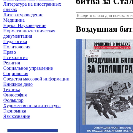
битва за Ста
Литература на иностранных
языках
Литературоведение
Медицина
Наука. Науковедение
Воздушная бит
Нормативно-техническая
документация
Педагогика
Политология
Право
Психология
Религия
Социальное управление
Социология
Средства массовой информации.
Книжное дело
Техника
Философия
Фольклор
Художественная литература
Экономика
Языкознание