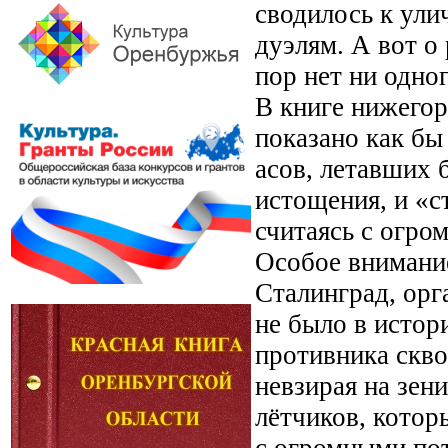
сводилось к ули
дуэлям. А вот о
пор нет ни одног
В книге нижегор
показано как бы
асов, летавших 
истощения, и «с
считаясь с огро
Особое внимани
Сталинград, ор
не было в истор
противника скво
невзирая на зен
лётчиков, котор