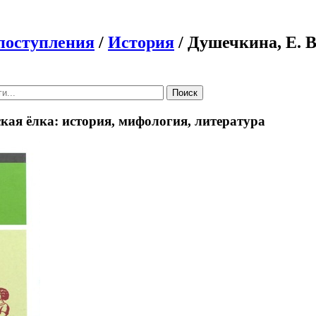
поступления
/
История
/ Душечкина, Е. В
Поиск
ская ёлка: история, мифология, литература