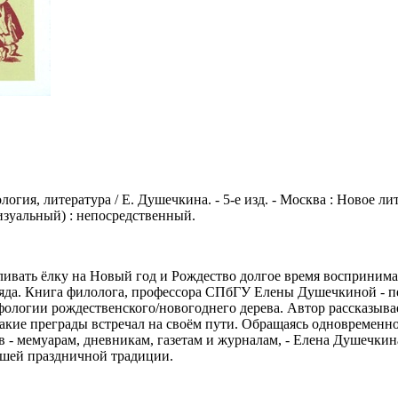
огия, литература / Е. Душечкина. - 5-е изд. - Москва : Новое литер
визуальный) : непосредственный.
ливать ёлку на Новый год и Рождество долгое время воспринима
гляда. Книга филолога, профессора СПбГУ Елены Душечкиной - пе
ологии рождественского/новогоднего дерева. Автор рассказывае
какие преграды встречал на своём пути. Обращаясь одновременн
 - мемуарам, дневникам, газетам и журналам, - Елена Душечкин
ашей праздничной традиции.