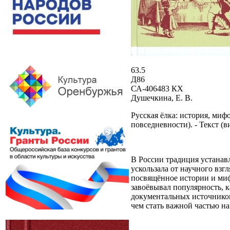
63.5
Д86
СА-406483 КХ
Душечкина, Е. В.
Русская ёлка: история, мифол
повседневности). - Текст (
В России традиция устанав
ускользала от научного вз
посвящённое истории и миф
завоёвывал популярность, 
документальных источников
чем стать важной частью н