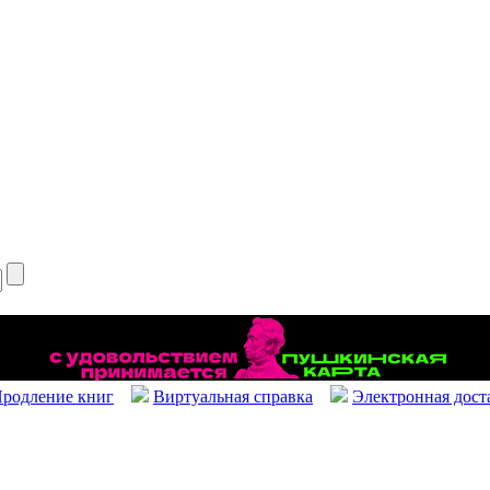
родление книг
Виртуальная справка
Электронная дост