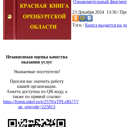
Ознакомительный фрагмен
23 Декабря 2024 13:30
⁄
Про
Тэги :
Книга выдается на д
Независимая оценка качества
оказания услуг
Уважаемые посетители!
Просим вас оценить работу
нашей организации.
Анкета доступна по QR-коду, а
также по прямой ссылке:
https://forms.mkrf.ru/e/2579/xTPLeBU7/?
ap_orgcode=225813