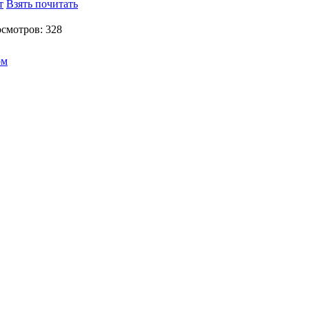
т
Взять почитать
смотров: 328
ом