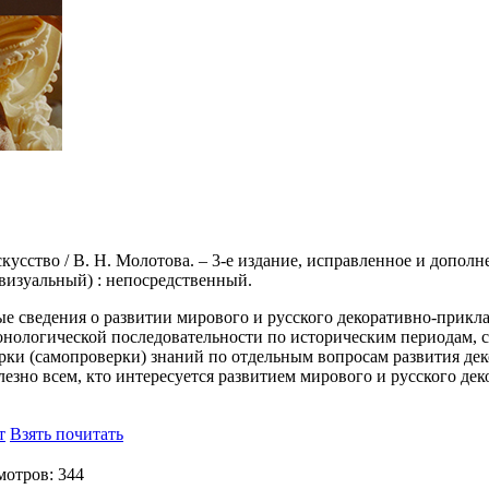
усство / В. Н. Молотова. – 3-е издание, исправленное и дополнен
 (визуальный) : непосредственный.
е сведения о развитии мирового и русского декоративно-прикл
онологической последовательности по историческим периодам, с
рки (самопроверки) знаний по отдельным вопросам развития де
езно всем, кто интересуется развитием мирового и русского де
т
Взять почитать
отров: 344