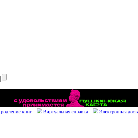
родление книг
Виртуальная справка
Электронная дост