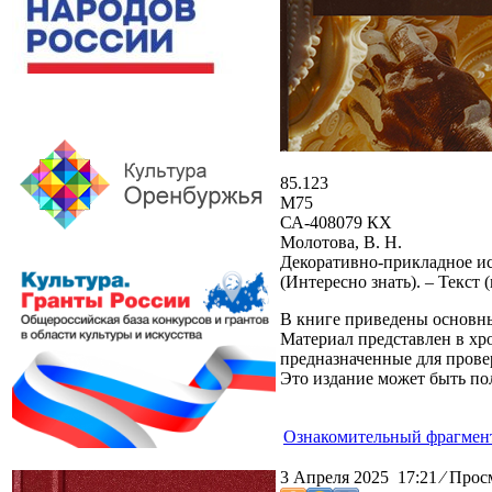
85.123
М75
СА-408079 КХ
Молотова, В. Н.
Декоративно-прикладное иск
(Интересно знать). – Текст
В книге приведены основны
Материал представлен в хр
предназначенные для прове
Это издание может быть пол
Ознакомительный фрагмен
3 Апреля 2025 17:21
⁄
Просм