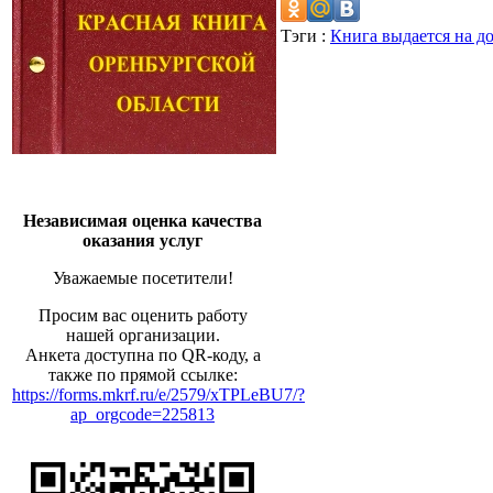
Тэги :
Книга выдается на д
Независимая оценка качества
оказания услуг
Уважаемые посетители!
Просим вас оценить работу
нашей организации.
Анкета доступна по QR-коду, а
также по прямой ссылке:
https://forms.mkrf.ru/e/2579/xTPLeBU7/?
ap_orgcode=225813