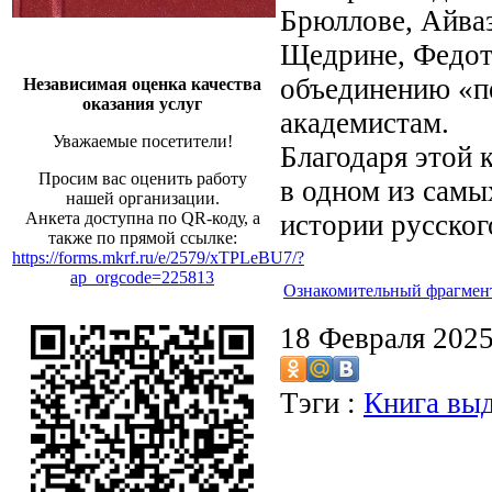
Брюллове, Айваз
Щедрине, Федот
объединению «п
Независимая оценка качества
оказания услуг
академистам.
Уважаемые посетители!
Благодаря этой 
Просим вас оценить работу
в одном из сам
нашей организации.
Анкета доступна по QR-коду, а
истории русског
также по прямой ссылке:
https://forms.mkrf.ru/e/2579/xTPLeBU7/?
ap_orgcode=225813
Ознакомительный фрагмен
18 Февраля 202
Тэги :
Книга выд