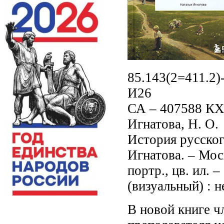
85.143(2=411.2)
И26
СА – 407588 К
Игнатова, Н. О.
История русског
Игнатова. – Моск
портр., цв. ил. 
(визуальный) : 
В новой книге ч