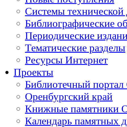
Cистемы технической
Библиографические о
Периодические издан
Тематические разделы
Ресурсы Интернет
Проекты
Библиотечный портал 
Оренбургский край
Книжные памятники О
Календарь памятных д