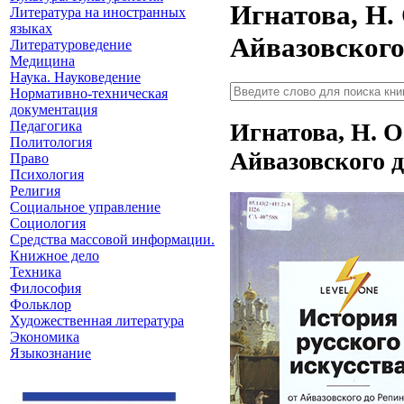
Игнатова, Н.
Литература на иностранных
языках
Айвазовского
Литературоведение
Медицина
Наука. Науковедение
Нормативно-техническая
документация
Игнатова, Н. О
Педагогика
Политология
Айвазовского 
Право
Психология
Религия
Социальное управление
Социология
Средства массовой информации.
Книжное дело
Техника
Философия
Фольклор
Художественная литература
Экономика
Языкознание