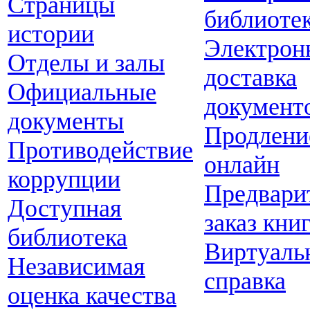
Страницы
библиоте
истории
Электрон
Отделы и залы
доставка
Официальные
документ
документы
Продлени
Противодействие
онлайн
коррупции
Предвари
Доступная
заказ кни
библиотека
Виртуаль
Независимая
справка
оценка качества