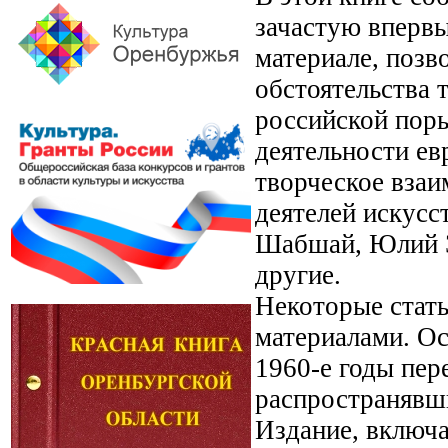
зачастую вперв
материале, позв
обстоятельства
российской поры
деятельности ев
творческое вза
деятелей искусс
Шабшай, Юлий Э
другие.
Некоторые стат
материалами. Ос
1960-е годы пер
распространявши
Издание, включ