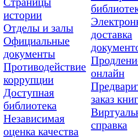
Страницы
библиоте
истории
Электрон
Отделы и залы
доставка
Официальные
документ
документы
Продлени
Противодействие
онлайн
коррупции
Предвари
Доступная
заказ кни
библиотека
Виртуаль
Независимая
справка
оценка качества