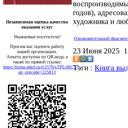
воспроизводимы
годов), адресов
художника и люб
Независимая оценка качества
оказания услуг
Уважаемые посетители!
Ознакомительный фрагмен
Просим вас оценить работу
23 Июня 2025 
нашей организации.
Анкета доступна по QR-коду, а
также по прямой ссылке:
Тэги :
Книга выд
https://forms.mkrf.ru/e/2579/xTPLeBU7/?
ap_orgcode=225813