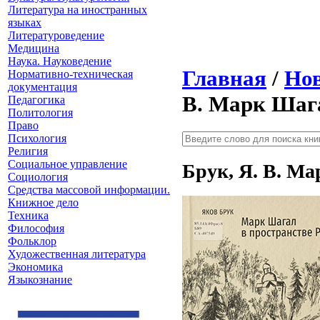
Литература на иностранных
языках
Литературоведение
Медицина
Наука. Науковедение
Главная
/
Нов
Нормативно-техническая
документация
В. Марк Шага
Педагогика
Политология
Право
Психология
Религия
Социальное управление
Брук, Я. В. Ма
Социология
Средства массовой информации.
Книжное дело
Техника
Философия
Фольклор
Художественная литература
Экономика
Языкознание