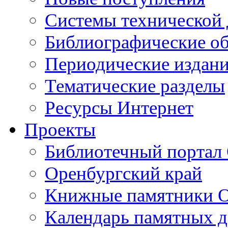
Cистемы технической
Библиографические о
Периодические издан
Тематические разделы
Ресурсы Интернет
Проекты
Библиотечный портал 
Оренбургский край
Книжные памятники О
Календарь памятных д