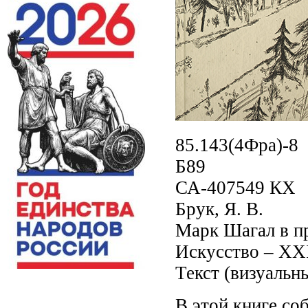
85.143(4Фра)-8
Б89
СА-407549 КХ
Брук, Я. В.
Марк Шагал в пр
Искусство – XXI в
Текст (визуальн
В этой книге со