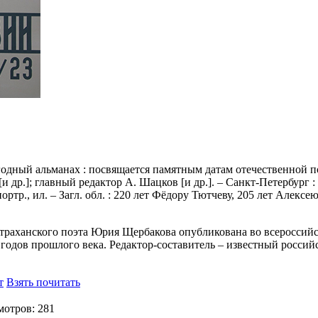
егодный альманах : посвящается памятным датам отечественной 
и др.]; главный редактор А. Шацков [и др.]. – Санкт-Петербург :
: портр., ил. – Загл. обл. : 220 лет Фёдору Тютчеву, 205 лет Алек
траханского поэта Юрия Щербакова опубликована во всероссийск
х годов прошлого века. Редактор-составитель – известный росси
т
Взять почитать
отров: 281