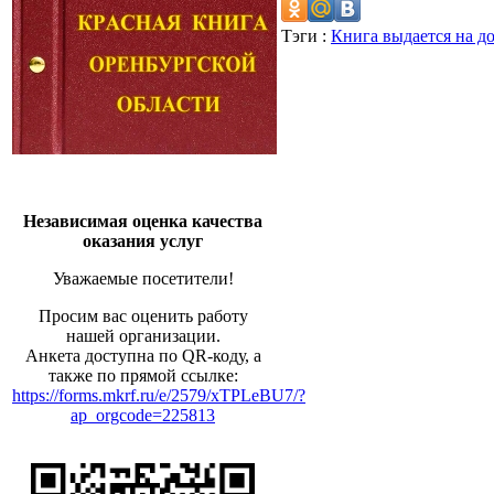
Тэги :
Книга выдается на д
Независимая оценка качества
оказания услуг
Уважаемые посетители!
Просим вас оценить работу
нашей организации.
Анкета доступна по QR-коду, а
также по прямой ссылке:
https://forms.mkrf.ru/e/2579/xTPLeBU7/?
ap_orgcode=225813