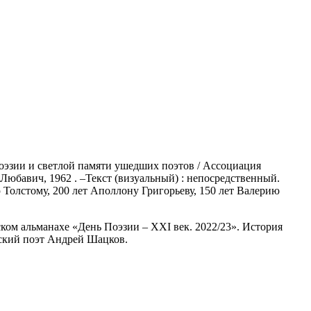
поэзии и светлой памяти ушедших поэтов / Ассоциация
 Любавич, 1962 . –Текст (визуальный) : непосредственный.
сею Толстому, 200 лет Аполлону Григорьеву, 150 лет Валерию
ом альманахе «День Поэзии – XXI век. 2022/23». История
йский поэт Андрей Шацков.