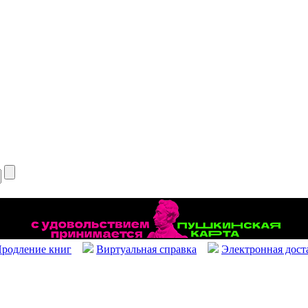
родление книг
Виртуальная справка
Электронная дост