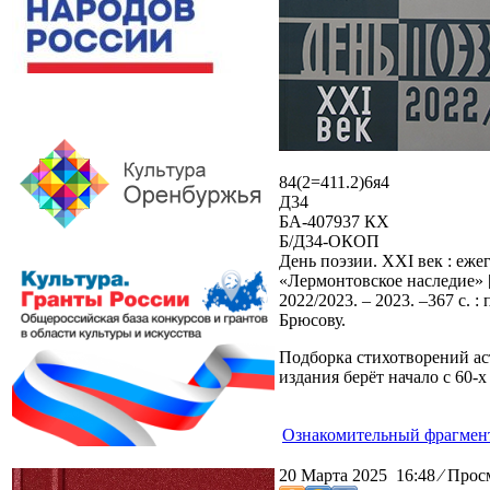
84(2=411.2)6я4
Д34
БА-407937 КХ
Б/Д34-ОКОП
День поэзии. XXI век : еж
«Лермонтовское наследие» [
2022/2023. – 2023. –367 с. 
Брюсову.
Подборка стихотворений ас
издания берёт начало с 60-
Ознакомительный фрагмен
20 Марта 2025 16:48
⁄
Просм