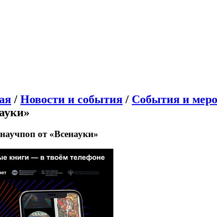
ая
/
Новости и события
/
События и мер
ауки»
научпоп от «Всенауки»