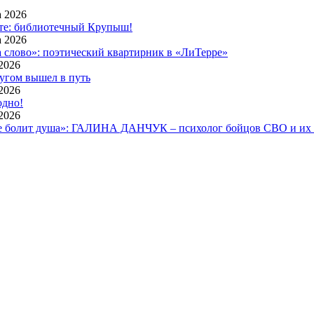
а 2026
те: библиотечный Крупыш!
а 2026
а слово»: поэтический квартирник в «ЛиТерре»
2026
ругом вышел в путь
2026
одно!
2026
е болит душа»: ГАЛИНА ДАНЧУК – психолог бойцов СВО и их 