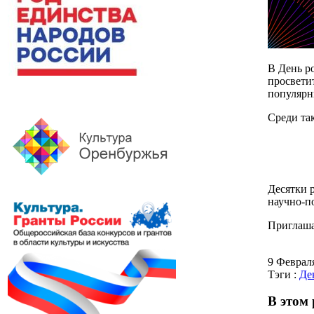
В День р
просвети
популярн
Среди та
Десятки 
научно-п
Приглаша
9 Феврал
Тэги :
Де
В этом 