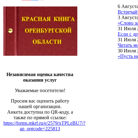
6 Август
Встречай
3 Август
«Слово з
31 Июля 
Если с д
31 Июля 
Читать м
30 Июля 
«Пусть н
Независимая оценка качества
оказания услуг
Уважаемые посетители!
Просим вас оценить работу
нашей организации.
Анкета доступна по QR-коду, а
также по прямой ссылке:
https://forms.mkrf.ru/e/2579/xTPLeBU7/?
ap_orgcode=225813