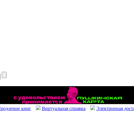
родление книг
Виртуальная справка
Электронная дост