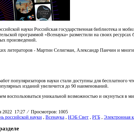
оссийской науки Российская государственная библиотека и моб
тельской программой «Всенаука» разместили на своих ресурсах
ых произведений.
ких литераторов - Мартин Селигман, Александр Панчин и многи
работ популяризаторов науки стали доступны для бесплатного чт
опулярных изданий увеличится до 90 наименований.
ем воспользоваться уникальной возможностью и окунуться в ми
я 2022 17:27
⁄
Просмотров: 1005
нь российской науки
,
Всенаука
,
НЭБ Свет
,
РГБ
,
Электронная 
разделе