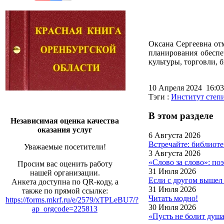
Оксана Сергеевна отм
планирования обеспе
культуры, торговли, 
10 Апреля 2024 16:
Тэги :
Институт степ
В этом разделе
Независимая оценка качества
оказания услуг
6 Августа 2026
Встречайте: библио
Уважаемые посетители!
3 Августа 2026
«Слово за слово»: по
Просим вас оценить работу
31 Июля 2026
нашей организации.
Если с другом вышел 
Анкета доступна по QR-коду, а
31 Июля 2026
также по прямой ссылке:
Читать модно!
https://forms.mkrf.ru/e/2579/xTPLeBU7/?
30 Июля 2026
ap_orgcode=225813
«Пусть не болит ду