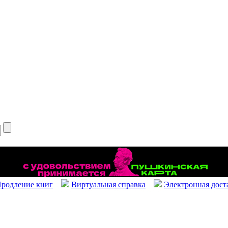
родление книг
Виртуальная справка
Электронная дост