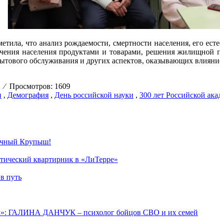
етила, что анализ рождаемости, смертности населения, его ест
чения населения продуктами и товарами, решения жилищной пр
бытового обслуживания и других аспектов, оказывающих влияни
03
⁄
Просмотров: 1609
и
,
Демография
,
День российской науки
,
300 лет Российской ака
течный Крупыш!
этический квартирник в «ЛиТерре»
в путь
ша»: ГАЛИНА ДАНЧУК – психолог бойцов СВО и их семей