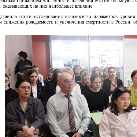
ельным снижением численности населения России большую акт
в, оказывающих на них наибольшее влияние.
дставила итоги исследования взаимосвязи параметров уровн
 снижения рождаемости и увеличения смертности в России, о