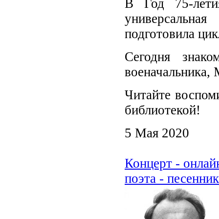
В Год 75-лети
универсальная
подготовила цик
Сегодня знако
военачальника,
Читайте воспом
библиотекой!
5 Мая 2020
Концерт - онла
поэта - песенни