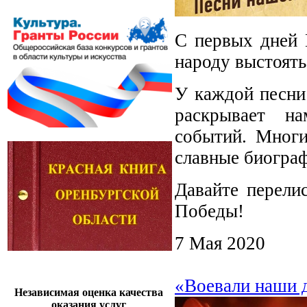
С первых дней 
народу выстоять
У каждой песни 
раскрывает н
событий. Многи
славные биогра
Давайте перели
Победы!
7 Мая 2020
«Воевали наши 
Независимая оценка качества
оказания услуг