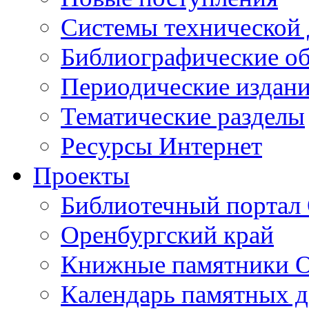
Cистемы технической
Библиографические о
Периодические издан
Тематические разделы
Ресурсы Интернет
Проекты
Библиотечный портал 
Оренбургский край
Книжные памятники О
Календарь памятных д