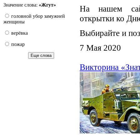
Значение слова:
«Жгут»
На нашем сай
головной убор замужней
открытки ко Дн
женщины
Выбирайте и поз
верёвка
пожар
7 Мая 2020
Еще слова
Викторина «Зна