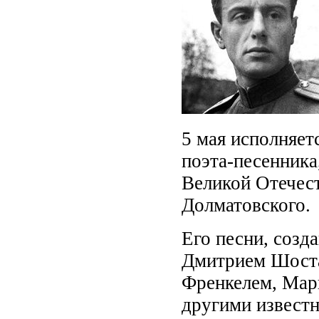
5 мая исполняет
поэта-песенника
Великой Отечес
Долматовского.
Его песни, созд
Дмитрием Шоста
Френкелем, Мар
другими извест