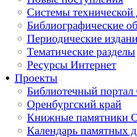
Cистемы технической
Библиографические о
Периодические издан
Тематические разделы
Ресурсы Интернет
Проекты
Библиотечный портал 
Оренбургский край
Книжные памятники О
Календарь памятных д