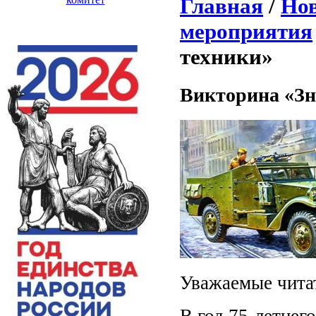
Главная
/
Нов
мероприятия
техники»
Викторина «Зн
Уважаемые чита
В год 75-летнег