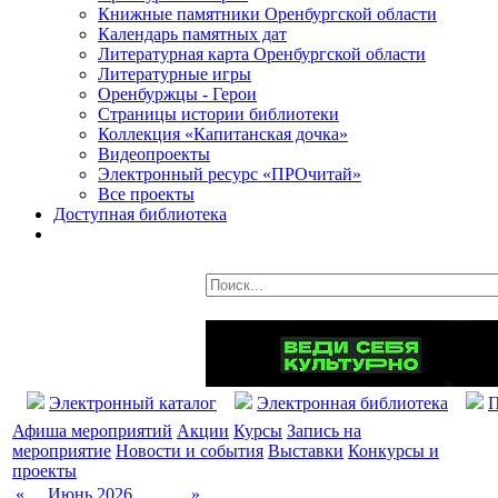
Книжные памятники Оренбургской области
Календарь памятных дат
Литературная карта Оренбургской области
Литературные игры
Оренбуржцы - Герои
Страницы истории библиотеки
Коллекция «Капитанская дочка»
Видеопроекты
Электронный ресурс «ПРОчитай»
Все проекты
Доступная библиотека
Электронный каталог
Электронная библиотека
П
Афиша мероприятий
Акции
Курсы
Запись на
мероприятие
Новости и события
Выставки
Конкурсы и
проекты
«
Июнь 2026
»