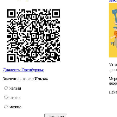
Маст
30 и
арге
Диалекты Оренбуржья
Мер
Значение слова:
«Ильзя»
небо
нельзя
Нача
итого
можно
Еще слова