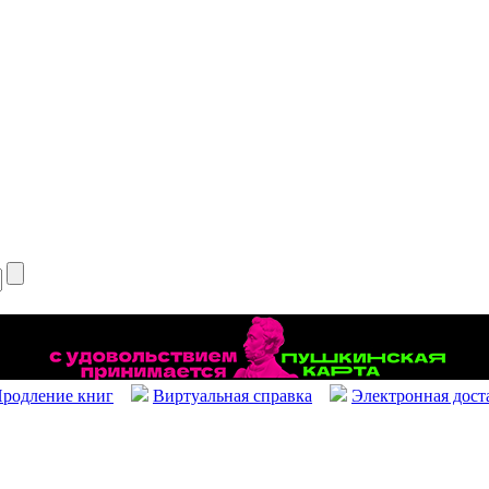
родление книг
Виртуальная справка
Электронная дост