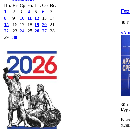
Пн.
Вт.
Ср.
Чт.
Пт.
Сб.
Вс.
Гла
1
2
3
4
5
6
7
8
9
10
11
12
13
14
30 И
15
16
17
18
19
20
21
22
23
24
25
26
27
28
«Арх
29
30
30 и
Курм
В из
меди