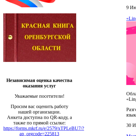
9 Ию
«Lin
Независимая оценка качества
оказания услуг
Обл
Уважаемые посетители!
«Lin
Просим вас оценить работу
Разг
нашей организации.
язык
Анкета доступна по QR-коду, а
также по прямой ссылке:
30 И
https://forms.mkrf.ru/e/2579/xTPLeBU7/?
ap_orgcode=225813