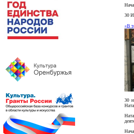
Нача
30 И
«В т
30 и
Ната
Нат
деят
Нача