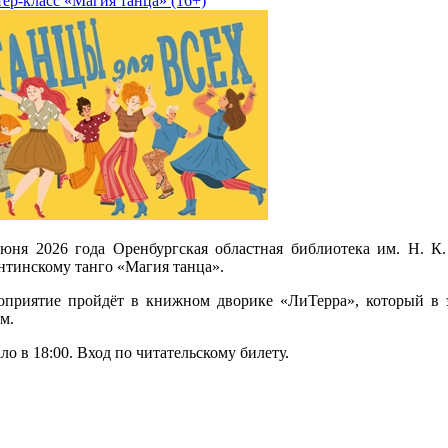
ер-класс «Магия танца» (16+)
юня 2026 года Оренбургская областная библиотека им. Н. К
нтинскому танго «Магия танца».
оприятие пройдёт в книжном дворике «ЛиТерра», который в 
м.
ло в 18:00. Вход по читательскому билету.