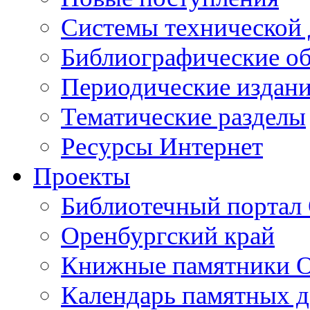
Cистемы технической
Библиографические о
Периодические издан
Тематические разделы
Ресурсы Интернет
Проекты
Библиотечный портал 
Оренбургский край
Книжные памятники О
Календарь памятных д