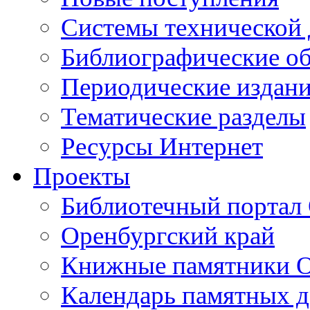
Cистемы технической
Библиографические о
Периодические издан
Тематические разделы
Ресурсы Интернет
Проекты
Библиотечный портал 
Оренбургский край
Книжные памятники О
Календарь памятных д