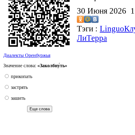
30 Июня 2026 
Тэги :
LinguoКл
ЛиТерра
Диалекты Оренбуржья
Значение слова:
«Заколбну́ть»
прикопать
застрять
зашить
Еще слова