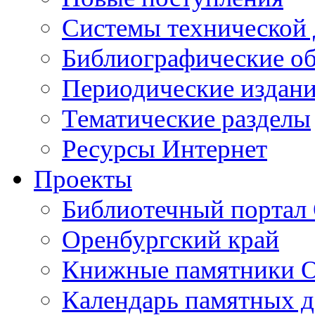
Cистемы технической
Библиографические о
Периодические издан
Тематические разделы
Ресурсы Интернет
Проекты
Библиотечный портал 
Оренбургский край
Книжные памятники О
Календарь памятных д