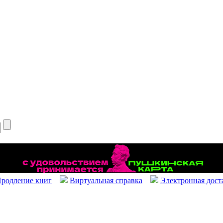
родление книг
Виртуальная справка
Электронная дост