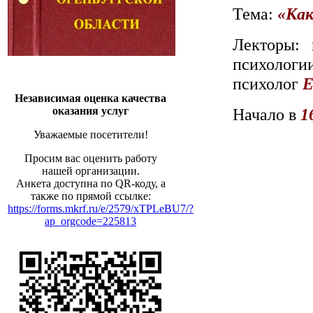
Тема:
«Как
Лекторы: 
психолог
психолог
Е
Независимая оценка качества
оказания услуг
Начало в
1
Уважаемые посетители!
Просим вас оценить работу
нашей организации.
Анкета доступна по QR-коду, а
также по прямой ссылке:
https://forms.mkrf.ru/e/2579/xTPLeBU7/?
ap_orgcode=225813