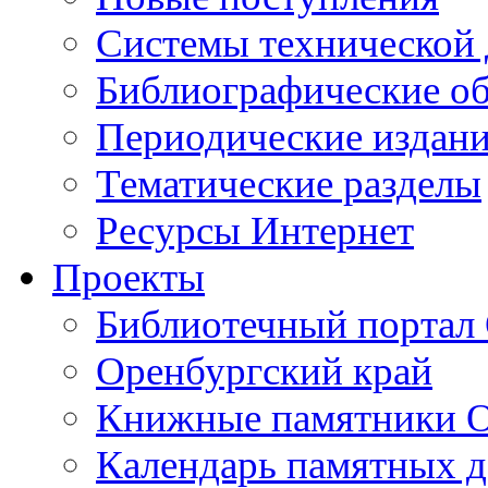
Cистемы технической
Библиографические о
Периодические издан
Тематические разделы
Ресурсы Интернет
Проекты
Библиотечный портал 
Оренбургский край
Книжные памятники О
Календарь памятных д