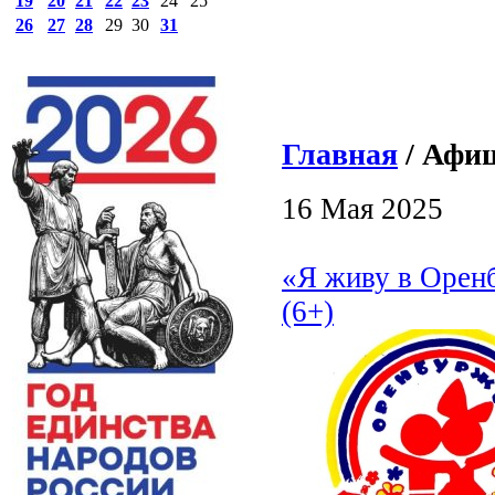
19
20
21
22
23
24
25
26
27
28
29
30
31
Главная
/ Афиш
16 Мая 2025
«Я живу в Оренб
(6+)