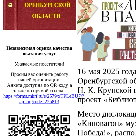
Независимая оценка качества
оказания услуг
Уважаемые посетители!
16 мая 2025 год
Просим вас оценить работу
Оренбургской об
нашей организации.
Анкета доступна по QR-коду, а
Н. К. Крупской 
также по прямой ссылке:
https://forms.mkrf.ru/e/2579/xTPLeBU7/?
проект «Библио
ap_orgcode=225813
Место дислокац
«Киновагон» му
Победа!», распо