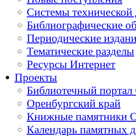
Cистемы технической
Библиографические о
Периодические издан
Тематические разделы
Ресурсы Интернет
Проекты
Библиотечный портал 
Оренбургский край
Книжные памятники О
Календарь памятных д