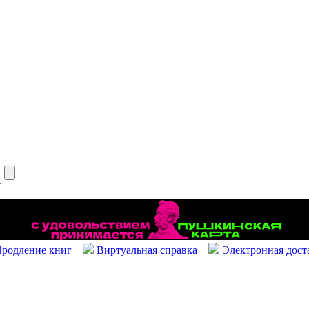
родление книг
Виртуальная справка
Электронная дост