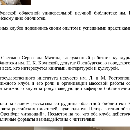
ургской областной универсальной научной библиотеке им. Н
йскому дню библиотек.
жных клубов поделились своим опытом и успешными практиками
Светлана Сергеевна Мячина, заслуженный работник культур
лиотеки им. Н. К. Крупской, депутат Оренбургского городског
 всех, кто интересуется книгами, литературой и культурой.
государственного института искусств им. Л. и М. Ростропо
нижного клуба и его роли в организации массовой работы со
ты книжного клуба затронул заведующий кафедрой библиотеч
ово за слово» рассказала сотрудница областной библиотеки 
Союза российских писателей, руководитель Центра чтения обл
«Оренбург читающий». Несмотря на то, что оба клуба действу
зличные форматы взаимодействия с читателями.