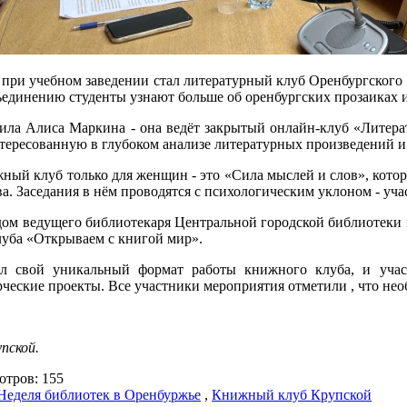
при учебном заведении стал литературный клуб Оренбургского
ъединению студенты узнают больше об оренбургских прозаиках и
ила Алиса Маркина - она ведёт закрытый онлайн-клуб «Литера
ересованную в глубоком анализе литературных произведений и
жный клуб только для женщин - это «Сила мыслей и слов», кот
. Заседания в нём проводятся с психологическим уклоном - уча
дом ведущего библиотекаря Центральной городской библиотеки 
луба «Открываем с книгой мир».
л свой уникальный формат работы книжного клуба, и учас
рческие проекты. Все участники мероприятия отметили , что не
пской.
тров: 155
Неделя библиотек в Оренбуржье
,
Книжный клуб Крупской