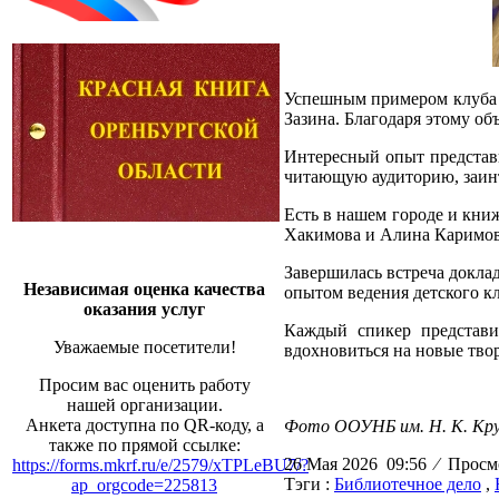
Успешным примером клуба 
Зазина. Благодаря этому об
Интересный опыт представ
читающую аудиторию, заинт
Есть в нашем городе и кни
Хакимова и Алина Каримова
Завершилась встреча докла
Независимая оценка качества
опытом ведения детского к
оказания услуг
Каждый спикер представи
Уважаемые посетители!
вдохновиться на новые тво
Просим вас оценить работу
нашей организации.
Анкета доступна по QR-коду, а
Фото ООУНБ им. Н. К. Кру
также по прямой ссылке:
26 Мая 2026 09:56
⁄
Просмо
https://forms.mkrf.ru/e/2579/xTPLeBU7/?
Тэги :
Библиотечное дело
,
ap_orgcode=225813