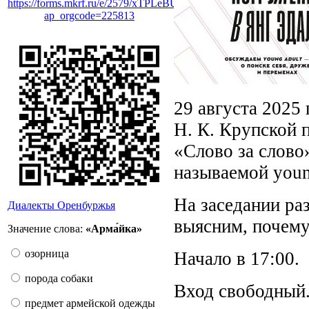
https://forms.mkrf.ru/e/2579/xTPLeBU7/?
ap_orgcode=225813
29 августа 2025
Н. К. Крупской 
«Слово за слово
называемой youn
На заседании ра
Диалекты Оренбуржья
выясним, почему
Значение слова:
«Арма́йка»
озорница
Начало в 17:00.
порода собаки
Вход свободный
предмет армейской одежды