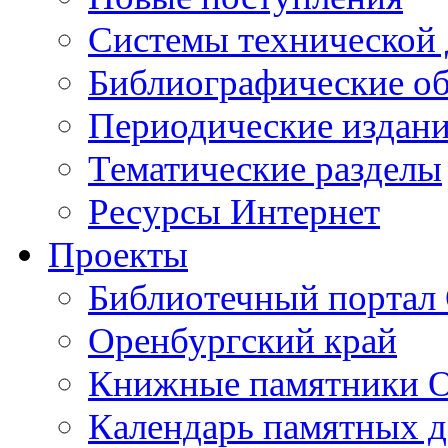
Cистемы технической
Библиографические о
Периодические издан
Тематические разделы
Ресурсы Интернет
Проекты
Библиотечный портал 
Оренбургский край
Книжные памятники О
Календарь памятных д