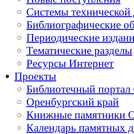
Cистемы технической
Библиографические о
Периодические издан
Тематические разделы
Ресурсы Интернет
Проекты
Библиотечный портал 
Оренбургский край
Книжные памятники О
Календарь памятных д