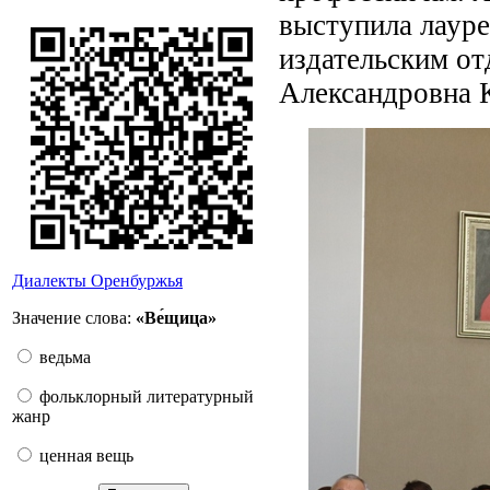
выступила лауре
издательским от
Александровна 
Диалекты Оренбуржья
Значение слова:
«Ве́щица»
ведьма
фольклорный литературный
жанр
ценная вещь