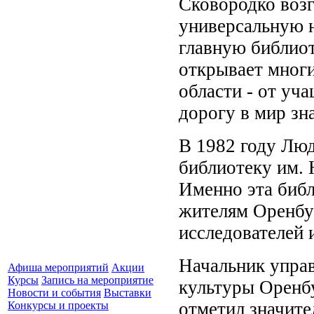
Сковородко воз
универсальную н
главную библио
открывает многи
области - от уч
дорогу в мир зн
В 1982 году Лю
библиотеку им. 
Именно эта библ
жителям Оренбур
исследователей 
Начальник управ
Афиша мероприятий
Акции
Курсы
Запись на мероприятие
культуры Оренб
Новости и события
Выставки
отметил значите
Конкурсы и проекты