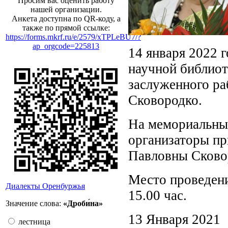
Просим вас оценить работу
нашей организации.
Анкета доступна по QR-коду, а
также по прямой ссылке:
https://forms.mkrf.ru/e/2579/xTPLeBU7/?
ap_orgcode=225813
14 января 2022 
научной библиот
заслуженного ра
Сковородко.
На мемориальны
организаторы пр
Павловны Сково
Место проведения
Диалекты Оренбуржья
15.00 час.
Значение слова:
«Дроби́на»
13 Января 2021
лестница