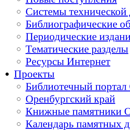
Cистемы технической
Библиографические о
Периодические издан
Тематические разделы
Ресурсы Интернет
Проекты
Библиотечный портал 
Оренбургский край
Книжные памятники О
Календарь памятных д