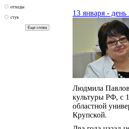
отходы
13 января - ден
стук
Еще слова
Людмила Павлов
культуры РФ, с 1
областной униве
Крупской.
Два года назад н