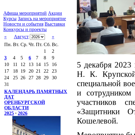
Афиша мероприятий
Акции
Курсы
Запись на мероприятие
Новости и события
Выставки
Конкурсы и проекты
«
Август
»
Пн.
Вт.
Ср.
Чт.
Пт.
Сб.
Вс.
1
2
3
4
5
6
7
8
9
5 декабря 2023 
10
11
12
13
14
15
16
17
18
19
20
21
22
23
Н. К. Крупской
24
25
26
27
28
29
30
специальной во
31
и сотрудником
КАЛЕНДАРЬ ПАМЯТНЫХ
ДАТ
участников с
ОРЕНБУРГСКОЙ
ОБЛАСТИ
«Защитники От
2025
·
2026
Кошелевой.
Мероприятие бы