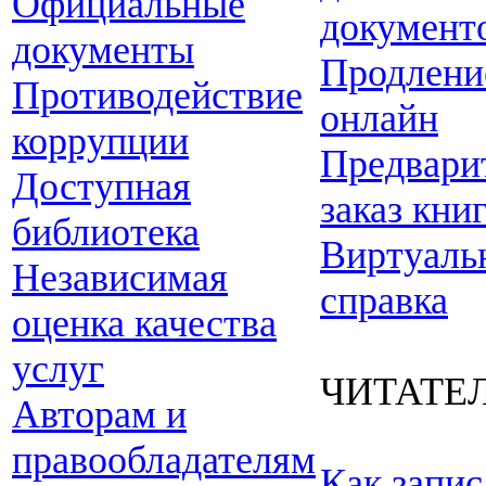
Официальные
документ
документы
Продлени
Противодействие
онлайн
коррупции
Предвари
Доступная
заказ кни
библиотека
Виртуаль
Независимая
справка
оценка качества
услуг
ЧИТАТЕ
Авторам и
правообладателям
Как запис