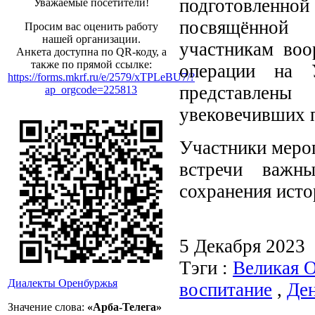
подготовленно
Уважаемые посетители!
посвящённой 
Просим вас оценить работу
нашей организации.
участникам воо
Анкета доступна по QR-коду, а
также по прямой ссылке:
операции на 
https://forms.mkrf.ru/e/2579/xTPLeBU7/?
представлены
ap_orgcode=225813
увековечивших 
Участники меро
встречи важн
сохранения исто
5 Декабря 2023
Тэги :
Великая О
Диалекты Оренбуржья
воспитание
,
Ден
Значение слова:
«Арба-Телега»