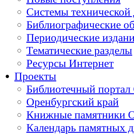
Cистемы технической
Библиографические о
Периодические издан
Тематические разделы
Ресурсы Интернет
Проекты
Библиотечный портал 
Оренбургский край
Книжные памятники О
Календарь памятных д