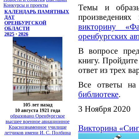
Конкурсы и проекты
Темы и образы
КАЛЕНДАРЬ ПАМЯТНЫХ
произведениях
ДАТ
ОРЕНБУРГСКОЙ
викторину «Ф
ОБЛАСТИ
2025
·
2026
оренбургских ав
В вопросе пред
книгу. Пройдите
ответ из трех ва
Все ответы н
библиотеке
.
105 лет назад
3 Ноября 2020
10 августа 1921 года
образовано Оренбургское
высшее военное авиационное
Викторина «Синт
Краснознаменное училище
летчиков имени И. С. Полбина