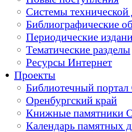
Cистемы технической
Библиографические о
Периодические издан
Тематические разделы
Ресурсы Интернет
Проекты
Библиотечный портал 
Оренбургский край
Книжные памятники О
Календарь памятных д