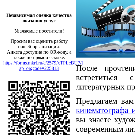
Независимая оценка качества
оказания услуг
Уважаемые посетители!
Просим вас оценить работу
нашей организации.
Анкета доступна по QR-коду, а
также по прямой ссылке:
https://forms.mkrf.ru/e/2579/xTPLeBU7/?
После прочтен
ap_orgcode=225813
встретиться 
литературных пр
Предлагаем вам
кинематографа 
вы знаете худо
современным ли