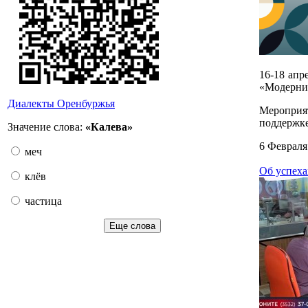
16-18 апр
«Модерниз
Диалекты Оренбуржья
Мероприя
поддержке
Значение слова:
«Калева»
6 Февраля
меч
Об успеха
клёв
частица
Еще слова