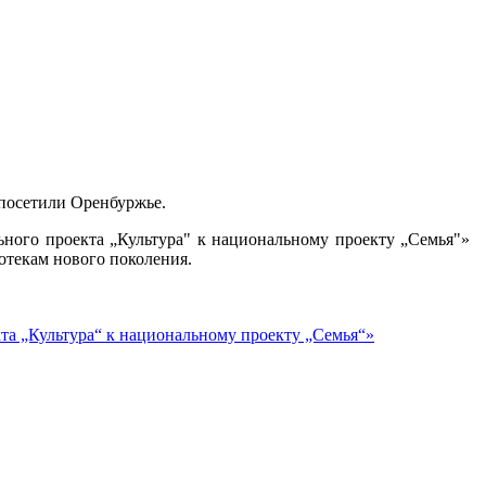
 посетили Оренбуржье.
ного проекта „Культура" к национальному проекту „Семья"»
отекам нового поколения.
та „Культура“ к национальному проекту „Семья“»