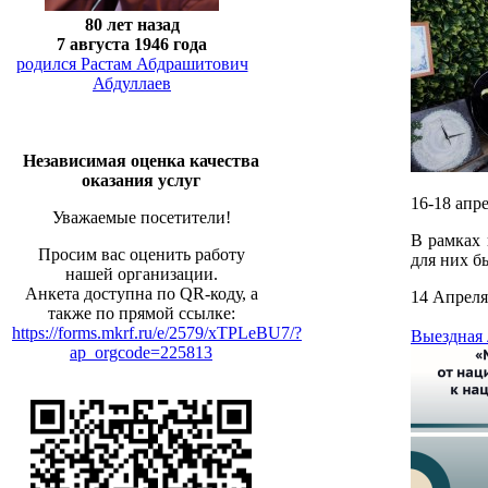
80 лет назад
7 августа 1946 года
родился Растам Абдрашитович
Абдуллаев
Независимая оценка качества
оказания услуг
16-18 апр
Уважаемые посетители!
В рамках 
Просим вас оценить работу
для них б
нашей организации.
Анкета доступна по QR-коду, а
14 Апреля
также по прямой ссылке:
https://forms.mkrf.ru/e/2579/xTPLeBU7/?
Выездная 
ap_orgcode=225813