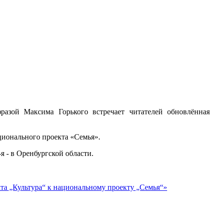
разой Максима Горького встречает читателей обновлённая
ционального проекта «Семья».
я - в Оренбургской области.
та „Культура“ к национальному проекту „Семья“»