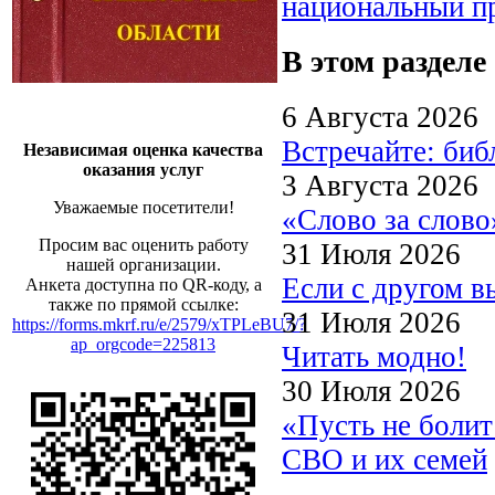
национальный п
В этом разделе
6 Августа 2026
Встречайте: би
Независимая оценка качества
оказания услуг
3 Августа 2026
Уважаемые посетители!
«Слово за слово
Просим вас оценить работу
31 Июля 2026
нашей организации.
Если с другом в
Анкета доступна по QR-коду, а
также по прямой ссылке:
31 Июля 2026
https://forms.mkrf.ru/e/2579/xTPLeBU7/?
ap_orgcode=225813
Читать модно!
30 Июля 2026
«Пусть не боли
СВО и их семей