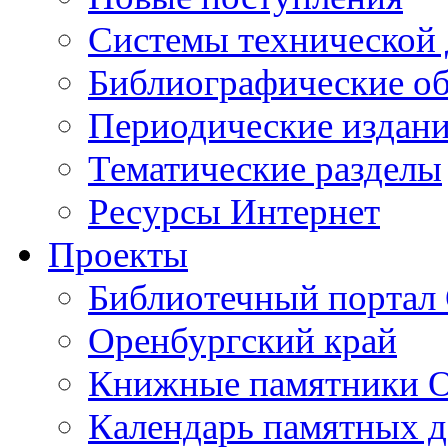
Cистемы технической
Библиографические о
Периодические издан
Тематические разделы
Ресурсы Интернет
Проекты
Библиотечный портал 
Оренбургский край
Книжные памятники О
Календарь памятных д