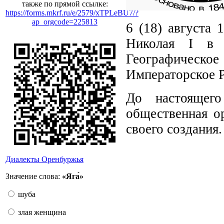
также по прямой ссылке:
https://forms.mkrf.ru/e/2579/xTPLeBU7/?
ap_orgcode=225813
6 (18) августа
Николая I в 
Географическ
Императорское Р
До настоящего
общественная о
своего создания.
Диалекты Оренбуржья
Значение слова:
«Яга́»
шуба
злая женщина