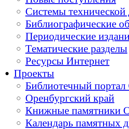
Cистемы технической
Библиографические о
Периодические издан
Тематические разделы
Ресурсы Интернет
Проекты
Библиотечный портал 
Оренбургский край
Книжные памятники О
Календарь памятных д