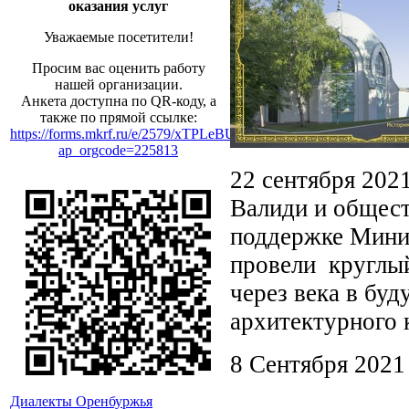
оказания услуг
Уважаемые посетители!
Просим вас оценить работу
нашей организации.
Анкета доступна по QR-коду, а
также по прямой ссылке:
https://forms.mkrf.ru/e/2579/xTPLeBU7/?
ap_orgcode=225813
22 сентября 2021
Валиди и общес
поддержке Мини
провели круглый
через века в бу
архитектурного 
8 Сентября 2021
Диалекты Оренбуржья