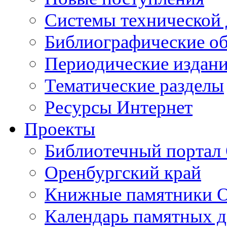
Cистемы технической
Библиографические о
Периодические издан
Тематические разделы
Ресурсы Интернет
Проекты
Библиотечный портал 
Оренбургский край
Книжные памятники О
Календарь памятных д