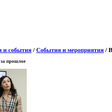
и и события
/
События и мероприятия
/ 
 за прошлое