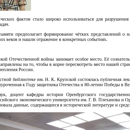
ческих фактов стало широко использоваться для разрушения
адач.
памяти предполагает формирование чётких представлений о 
их веков и нашли отражение в конкретных событиях.
икой Отечественной войны занимает особое место. Её сознате
аправлены на то, чтобы в корне пересмотреть место нашей стр
репления России.
ластной библиотеке им. Н. К. Крупской состоялась публичная л
уроченная к Году защитника Отечества и 80-летию Победы в Ве
аук, доцент кафедры истории Оренбургского государственно
ийского экономического университета им. Г. В. Плеханова и Ор
овала данные, содержащиеся в исторической литературе и сред