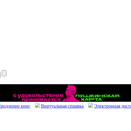
родление книг
Виртуальная справка
Электронная дост