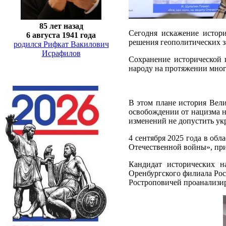
85 лет назад
Сегодня искажение истори
6 августа 1941 года
решения геополитических з
родился Рифкат Вакилович
Исрафилов
Сохранение исторической 
народу на протяжении мног
В этом плане история Вел
освобождении от нацизма н
изменений не допустить ук
4 сентября 2025 года в об
Отечественной войны», при
Кандидат исторических н
Оренбургского филиала Росс
Ростроповичей проанализир