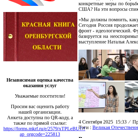
конкретные меры по борьб
США? На эти вопросы спике
«Мы должны помнить, какую
Сегодня Россия продолжает
фронт - идеологический. Ф
базируется на неоспоримых
выступление Наталья Алек
Независимая оценка качества
оказания услуг
Уважаемые посетители!
Просим вас оценить работу
нашей организации.
Анкета доступна по QR-коду, а
4 Сентября 2025 15:33
⁄
Про
также по прямой ссылке:
Тэги :
Великая Отечественн
https://forms.mkrf.ru/e/2579/xTPLeBU7/?
ap_orgcode=225813