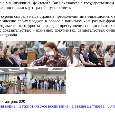
е с манипуляцией фактами? Как искажают на государственном
р постаралась дать развёрнутые ответы.
 роль сыграла наша страна в преодолении цивилизационных угро
 миссию своих предков в борьбе с нацизмом - на разных фронт
ундамент этого фронта - правда о преступлениях нацистов и их
 доказательствах - архивных документах, свидетельствах оче
сандровна.
смотров: 829
ая война
,
Патриотическое воспитание
,
Наталья Дегтярева
,
80 