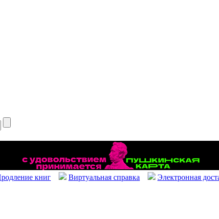
родление книг
Виртуальная справка
Электронная дост