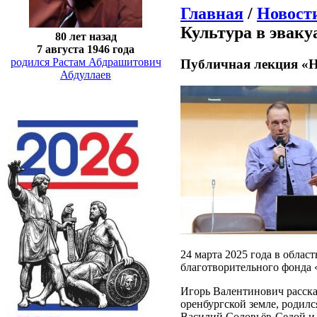
Главная
/
Новост
Культура в эваку
80 лет назад
7 августа 1946 года
родился Растам Абдрашитович
Публичная лекция «Н
Абдуллаев
24 марта 2025 года в облас
благотворительного фонда 
Игорь Валентинович рассказ
оренбургской земле, родил
Василий Соловьёв-Седой и 