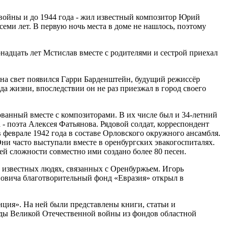
а войны и до 1944 года - жил известный композитор Юрий
еми лет. В первую ночь места в доме не нашлось, поэтому
надцать лет Мстислав вместе с родителями и сестрой приехал
е на свет появился Гарри Барденштейн, будущий режиссёр
а жизни, впоследствии он не раз приезжал в город своего
ванный вместе с композиторами. В их числе был и 34-летний
- поэта Алексея Фатьянова. Рядовой солдат, корреспондент
 феврале 1942 года в составе Орловского окружного ансамбля.
Они часто выступали вместе в оренбургских эвакогоспиталях.
ей сложности совместно ими создано более 80 песен.
 известных людях, связанных с Оренбуржьем. Игорь
новича благотворительный фонд «Евразия» открыл в
ция». На ней были представлены книги, статьи и
оды Великой Отечественной войны из фондов областной