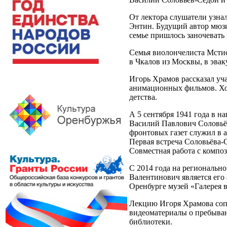
От лектора слушатели узнал
Энтин. Будущий автор мюзик
семье пришлось заночевать 
Семья виолончелиста Мстис
в Чкалов из Москвы, в эвак
Игорь Храмов рассказал уча
анимационных фильмов. Хотя
детства.
А 5 сентября 1941 года в 
Василий Павлович Соловьёв-
фронтовых газет служил в 
Первая встреча Соловьёва-С
Совместная работа с композ
С 2014 года на региональн
Валентинович является его
Оренбурге музей «Галерея
Лекцию Игоря Храмова сопр
видеоматериалы о пребыван
библиотеки.