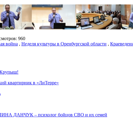
мотров: 960
ая война
,
Неделя культуры в Оренбургской области
,
Краеведен
 Крупыш!
ский квартирник в «ЛиТерре»
ь
АЛИНА ДАНЧУК – психолог бойцов СВО и их семей