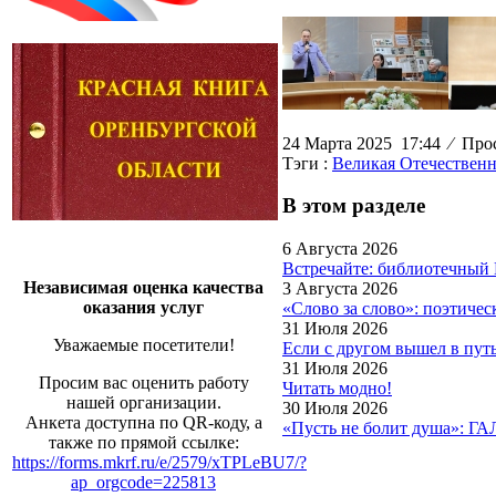
24 Марта 2025 17:44
⁄
Прос
Тэги :
Великая Отечественн
В этом разделе
6 Августа 2026
Встречайте: библиотечный
Независимая оценка качества
3 Августа 2026
оказания услуг
«Слово за слово»: поэтиче
31 Июля 2026
Уважаемые посетители!
Если с другом вышел в пут
31 Июля 2026
Просим вас оценить работу
Читать модно!
нашей организации.
30 Июля 2026
Анкета доступна по QR-коду, а
«Пусть не болит душа»: Г
также по прямой ссылке:
https://forms.mkrf.ru/e/2579/xTPLeBU7/?
ap_orgcode=225813