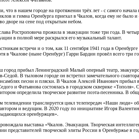
и, что в нашем городе на протяжении трёх лет - с самого начал
лов и гимна Оренбурга приехал в Чкалов, когда ему не было и с
во дворе на сене под открытым небом.
лава Ростроповича прожила в эвакуации тоже три года. В четыр
уации в полной мере раскрылся его музыкальный талант.
стникам встречи и о том, как 11 сентября 1941 года в Оренбург
 в Чкалове (ныне Оренбург) Гарри Бардин провёл всего три год
наш город прибыл Ленинградский Малый оперный театр, эвакуиро
Седой. В тыловом городе он встретил замечательного соавтора 
ансамблях песни и пляски. В Чкалов Алексей Иванович прибыл в
едого и Фатьянова состоялась в городском
скверике «Тополя». 
итором определила творческое развитие поэта-песенника. В общ
ом телевидении транслируется цикл телепередач «Наши люди» об
 автором и ведущим. В 2020 году по инициативе Игоря Валенти
 выдающихся оренбуржцев».
овождала выставка «Чкалов. Эвакуация. Творческая интеллиген
ии представителей творческой элиты России в Оренбуржье в г