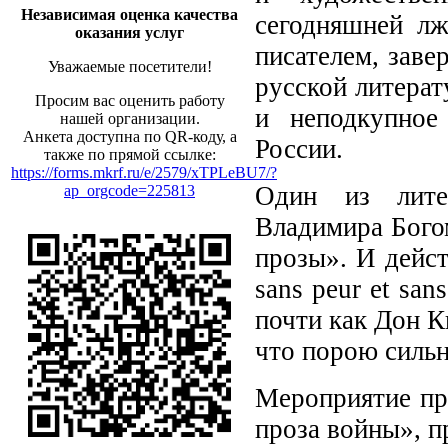
Независимая оценка качества
сегодняшней лж
оказания услуг
писателем, зав
Уважаемые посетители!
русской литера
Просим вас оценить работу
и неподкупное
нашей организации.
Анкета доступна по QR-коду, а
России.
также по прямой ссылке:
https://forms.mkrf.ru/e/2579/xTPLeBU7/?
Один из литер
ap_orgcode=225813
Владимира Бого
прозы». И дейст
sans peur et san
почти как Дон 
что порою сильн
Мероприятие пр
проза войны», 