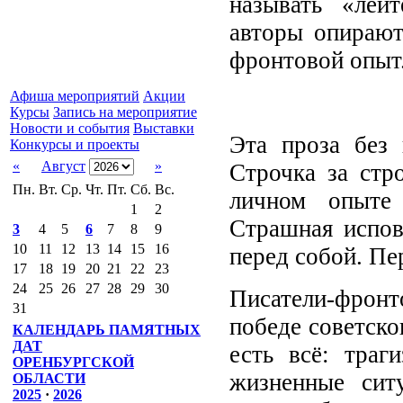
называть «лей
авторы опирают
фронтовой опыт
Афиша мероприятий
Акции
Курсы
Запись на мероприятие
Новости и события
Выставки
Эта проза без 
Конкурсы и проекты
«
Август
»
Строчка за стр
Пн.
Вт.
Ср.
Чт.
Пт.
Сб.
Вс.
личном опыте 
1
2
Страшная испов
3
4
5
6
7
8
9
10
11
12
13
14
15
16
перед собой. Пе
17
18
19
20
21
22
23
24
25
26
27
28
29
30
Писатели-фрон
31
победе советско
КАЛЕНДАРЬ ПАМЯТНЫХ
ДАТ
есть всё: траг
ОРЕНБУРГСКОЙ
жизненные ситу
ОБЛАСТИ
2025
·
2026