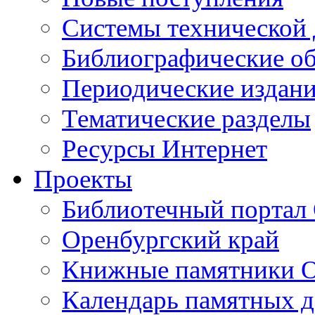
Cистемы технической
Библиографические о
Периодические издан
Тематические разделы
Ресурсы Интернет
Проекты
Библиотечный портал 
Оренбургский край
Книжные памятники О
Календарь памятных д