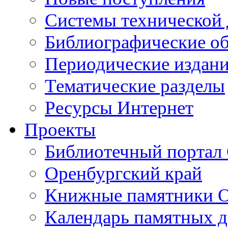
Cистемы технической
Библиографические о
Периодические издан
Тематические разделы
Ресурсы Интернет
Проекты
Библиотечный портал 
Оренбургский край
Книжные памятники О
Календарь памятных д