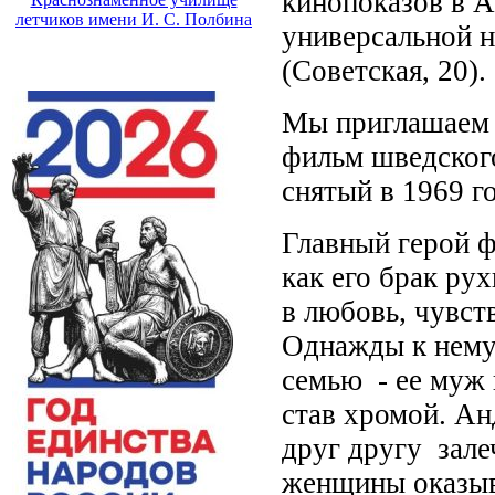
кинопоказов в 
летчиков имени И. С. Полбина
универсальной н
(Советская, 20).
Мы приглашаем 
фильм шведског
снятый в 1969 го
Главный герой ф
как его брак ру
в любовь, чувст
Однажды к нему 
семью - ее муж 
став хромой. Ан
друг другу зале
женщины оказыва