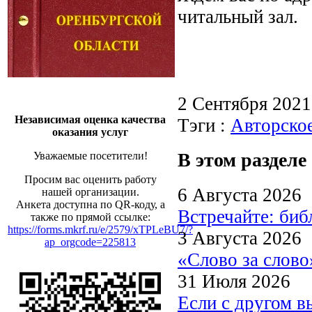
читальный зал.
2 Сентября 202
Независимая оценка качества
Тэги :
Авторско
оказания услуг
В этом разделе
Уважаемые посетители!
Просим вас оценить работу
6 Августа 2026
нашей организации.
Анкета доступна по QR-коду, а
Встречайте: би
также по прямой ссылке:
https://forms.mkrf.ru/e/2579/xTPLeBU7/?
3 Августа 2026
ap_orgcode=225813
«Слово за слово
31 Июля 2026
Если с другом в