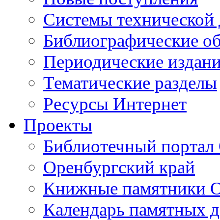
Cистемы технической
Библиографические о
Периодические издан
Тематические разделы
Ресурсы Интернет
Проекты
Библиотечный портал 
Оренбургский край
Книжные памятники О
Календарь памятных д