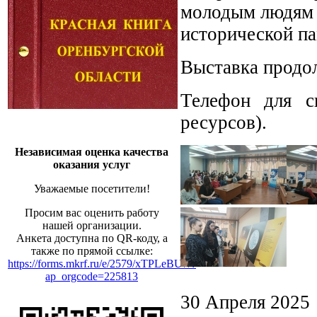
молодым людям 
исторической па
Выставка продол
Телефон для сп
ресурсов).
Независимая оценка качества
оказания услуг
Уважаемые посетители!
Просим вас оценить работу
нашей организации.
Анкета доступна по QR-коду, а
также по прямой ссылке:
https://forms.mkrf.ru/e/2579/xTPLeBU7/?
ap_orgcode=225813
30 Апреля 2025