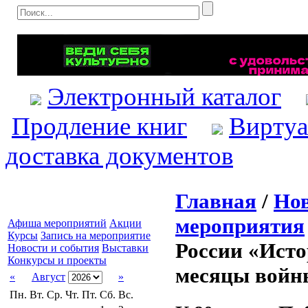
Электронный каталог
Продление книг
Виртуа
доставка документов
Главная
/
Нов
мероприятия
Афиша мероприятий
Акции
Курсы
Запись на мероприятие
России «Исто
Новости и события
Выставки
Конкурсы и проекты
месяцы войн
«
Август
»
Пн.
Вт.
Ср.
Чт.
Пт.
Сб.
Вс.