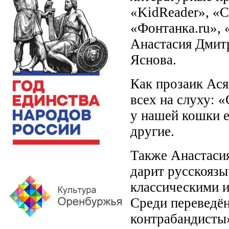
«KidReader», «С
«Фонтанка.ru», 
Анастасия Дмит
Яснова.
Как прозаик Ася
всех на слуху: 
у нашей кошки е
другие.
Также Анастасия
дарит русскоязы
классическими 
Среди переведё
контрабандисты»