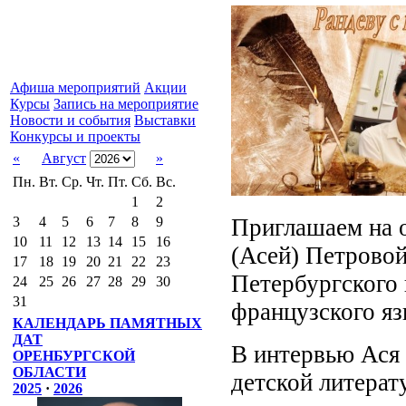
Афиша мероприятий
Акции
Курсы
Запись на мероприятие
Новости и события
Выставки
Конкурсы и проекты
«
Август
»
Пн.
Вт.
Ср.
Чт.
Пт.
Сб.
Вс.
1
2
Приглашаем на 
3
4
5
6
7
8
9
10
11
12
13
14
15
16
(Асей) Петровой
17
18
19
20
21
22
23
Петербургского 
24
25
26
27
28
29
30
31
французского яз
КАЛЕНДАРЬ ПАМЯТНЫХ
ДАТ
В интервью Ася 
ОРЕНБУРГСКОЙ
ОБЛАСТИ
детской литерат
2025
·
2026