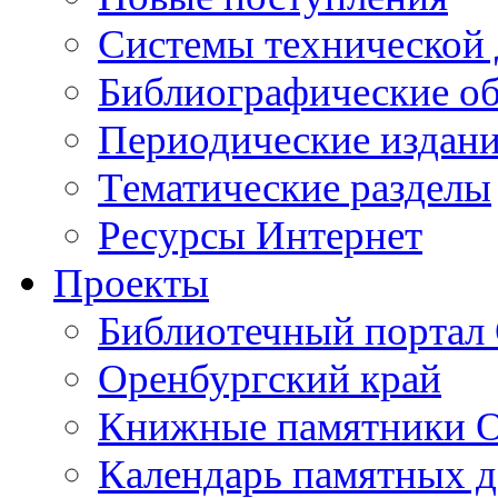
Cистемы технической
Библиографические о
Периодические издан
Тематические разделы
Ресурсы Интернет
Проекты
Библиотечный портал 
Оренбургский край
Книжные памятники О
Календарь памятных д