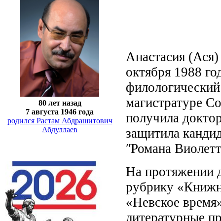
Анастасия (Ася)
октября 1988 го
филологический 
магистратуре Со
80 лет назад
7 августа 1946 года
получила доктор
родился Растам Абдрашитович
Абдуллаев
защитила канди
ʺРомана Виолетт
На протяжении д
рубрику «Книжна
«Невское время»
литературные п