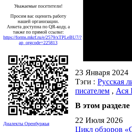
Уважаемые посетители!
Просим вас оценить работу
нашей организации.
Анкета доступна по QR-коду, а
также по прямой ссылке:
https://forms.mkrf.ru/e/2579/xTPLeBU7/?
ap_orgcode=225813
23 Января 2024
Тэги :
Русская л
писателем
,
Ася 
В этом разделе
22 Июля 2026
Диалекты Оренбуржья
Цикл обзоров «