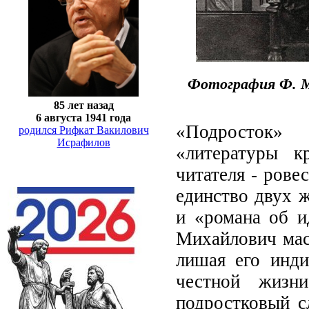
Фотография Ф. М.
85 лет назад
6 августа 1941 года
«Подросток» 
родился Рифкат Вакилович
Исрафилов
«литературы к
читателя - рове
единство двух 
и «романа об и
Михайлович мас
лишая его инди
честной жизн
подростковый сл