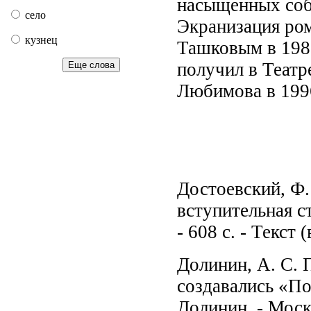
насыщенных соб
село
Экранизация ро
кузнец
Ташковым в 1983
получил в Театр
Еще слова
Любимова в 1996
Достоевский, Ф.
вступительная с
- 608 с. - Текст
Долинин, А. С. 
создавались «По
Долинин. - Моск