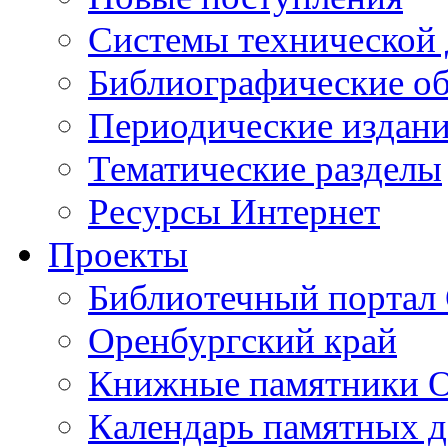
Cистемы технической
Библиографические о
Периодические издан
Тематические разделы
Ресурсы Интернет
Проекты
Библиотечный портал 
Оренбургский край
Книжные памятники О
Календарь памятных д