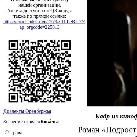
нашей организации.
Анкета доступна по QR-коду, а
также по прямой ссылке:
https://forms.mkrf.ru/e/2579/xTPLeBU7/?
ap_orgcode=225813
Диалекты Оренбуржья
Кадр из кино
Значение слова:
«Кова́ль»
Роман «Подрост
трава