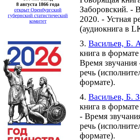
8 августа 1866 года
Заборовский. - Вр
открыт Оренбургский
губернский статистический
2020. - Устная р
комитет
(аудиокнига в L
3.
Васильев, Б. А
книга в формате 
Время звучания - 
речь (исполнител
формате).
4.
Васильев, Б. 
книга в формате
- Время звучания 
речь (исполнител
формате).