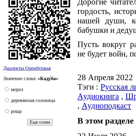
Дорогие читате
гордость, истор
нашей души, к
бабушки и деду
Пусть вокруг ра
не будет войн, п
Диалекты Оренбуржья
28 Апреля 2022
Значение слова:
«Каду́ба»
Тэги :
Русская л
мороз
Аудиокнига
,
Шр
деревянная солоница
,
Аудиоподкаст
роща
В этом разделе
Еще слова
22 Июля 2026