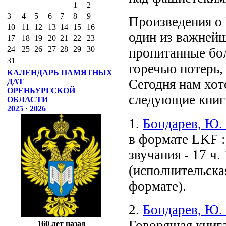
1
2
3
4
5
6
7
8
9
Произведения о 
10
11
12
13
14
15
16
один из важнейш
17
18
19
20
21
22
23
24
25
26
27
28
29
30
пропитанные бол
31
горечью потерь,
КАЛЕНДАРЬ ПАМЯТНЫХ
Сегодня нам хо
ДАТ
ОРЕНБУРГСКОЙ
следующие книг
ОБЛАСТИ
2025
·
2026
1.
Бондарев, Ю.
в формате LKF : 
звучания - 17 ч. 1
(исполнительская
формате).
2.
Бондарев, Ю. 
Говорящая книга
160 лет назад