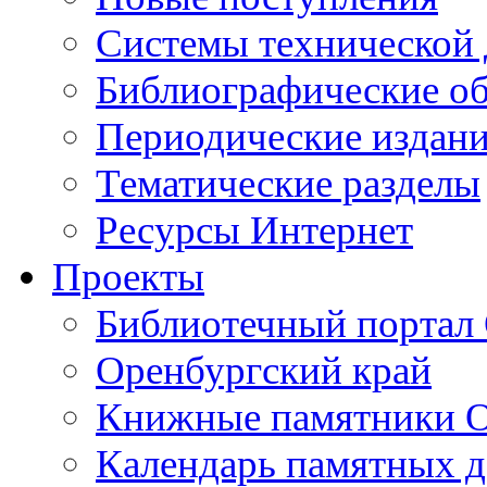
Cистемы технической
Библиографические о
Периодические издан
Тематические разделы
Ресурсы Интернет
Проекты
Библиотечный портал 
Оренбургский край
Книжные памятники О
Календарь памятных д