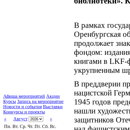
библиотеки». 
В рамках госуд
Оренбургская об
продолжает знак
фондом: издани
книгами в LKF-ф
укрупненным ш
В преддверии п
нацистской Герм
Афиша мероприятий
Акции
1945 годов пред
Курсы
Запись на мероприятие
Новости и события
Выставки
нашли художест
Конкурсы и проекты
защитников Отеч
«
Август
»
Пн.
Вт.
Ср.
Чт.
Пт.
Сб.
Вс.
над фашистскими