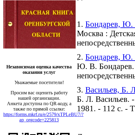
1.
Бондарев, Ю. 
Москва : Детская
непосредственн
2.
Бондарев, Ю. 
Ю. В. Бондарев. 
Независимая оценка качества
оказания услуг
непосредственн
Уважаемые посетители!
3.
Васильев, Б. Л
Просим вас оценить работу
Б. Л. Васильев.
нашей организации.
Анкета доступна по QR-коду, а
1981. - 112 с. -
также по прямой ссылке:
https://forms.mkrf.ru/e/2579/xTPLeBU7/?
ap_orgcode=225813