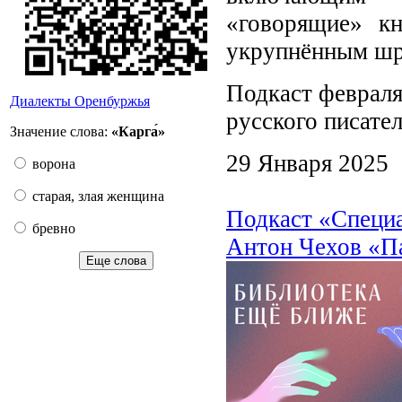
«говорящие» к
укрупнённым ш
Подкаст февраля
Диалекты Оренбуржья
русского писате
Значение слова:
«Карга́»
29 Января 2025
ворона
старая, злая женщина
Подкаст «Специ
бревно
Антон Чехов «Па
Еще слова