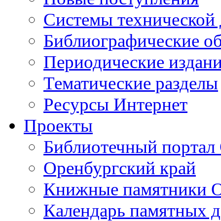
Cистемы технической
Библиографические о
Периодические издан
Тематические разделы
Ресурсы Интернет
Проекты
Библиотечный портал 
Оренбургский край
Книжные памятники О
Календарь памятных д