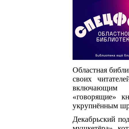
Областная библи
своих читателе
включающим 
«говорящие» к
укрупнённым ш
Декабрьский по
мушкетёра», кот