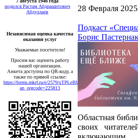
7 августа 1946 года
родился Растам Абдрашитович
28 Февраля 2025
Абдуллаев
Подкаст «Специ
Независимая оценка качества
Борис Пастернак
оказания услуг
Уважаемые посетители!
Просим вас оценить работу
нашей организации.
Анкета доступна по QR-коду, а
также по прямой ссылке:
https://forms.mkrf.ru/e/2579/xTPLeBU7/?
ap_orgcode=225813
Областная библи
своих читателе
включающим 