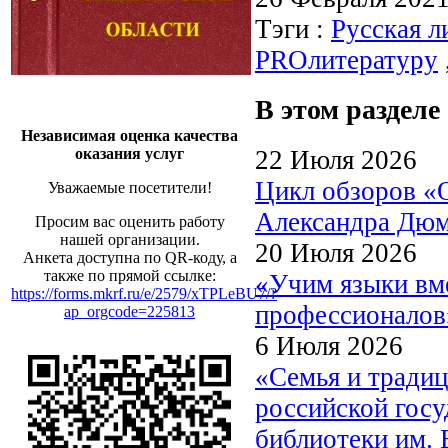
Тэги :
Русская л
PROлитературу
В этом разделе
Независимая оценка качества
22 Июля 2026
оказания услуг
Цикл обзоров «
Уважаемые посетители!
Александра Дю
Просим вас оценить работу
нашей организации.
20 Июля 2026
Анкета доступна по QR-коду, а
также по прямой ссылке:
«Учим языки вме
https://forms.mkrf.ru/e/2579/xTPLeBU7/?
профессионалов
ap_orgcode=225813
6 Июля 2026
«Семья и традиц
российской госу
библиотеки им. 