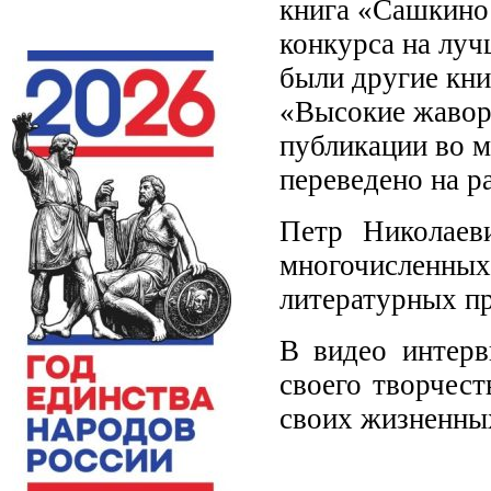
книга «Сашкино 
конкурса на лу
были другие кни
«Высокие жавор
публикации во м
переведено на р
Петр Николаев
многочислен
литературных п
В видео интерв
своего творчес
своих жизненных