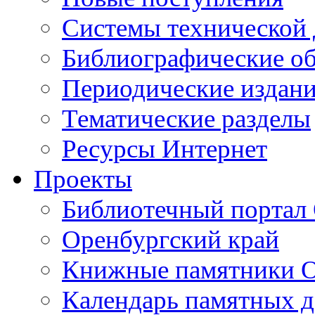
Cистемы технической
Библиографические о
Периодические издан
Тематические разделы
Ресурсы Интернет
Проекты
Библиотечный портал 
Оренбургский край
Книжные памятники О
Календарь памятных д