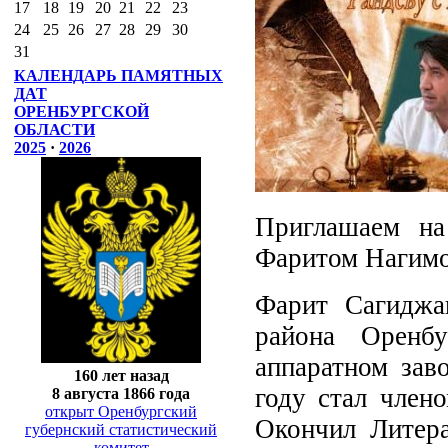
17
18
19
20
21
22
23
24
25
26
27
28
29
30
31
КАЛЕНДАРЬ ПАМЯТНЫХ
ДАТ
ОРЕНБУРГСКОЙ
ОБЛАСТИ
2025
·
2026
Приглашаем на
Фаритом Нагимо
Фарит Сагиджа
района Оренбу
аппаратном зав
160 лет назад
году стал член
8 августа 1866 года
открыт Оренбургский
Окончил Литера
губернский статистический
комитет