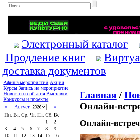
Электронный каталог
Продление книг
Виртуа
доставка документов
Афиша мероприятий
Акции
Курсы
Запись на мероприятие
Главная
/
Нов
Новости и события
Выставки
Конкурсы и проекты
Онлайн-встре
«
Август
»
Пн.
Вт.
Ср.
Чт.
Пт.
Сб.
Вс.
Онлайн-встреч
1
2
3
4
5
6
7
8
9
10
11
12
13
14
15
16