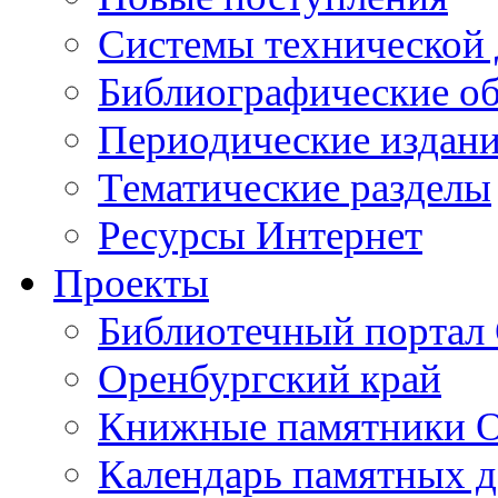
Cистемы технической
Библиографические о
Периодические издан
Тематические разделы
Ресурсы Интернет
Проекты
Библиотечный портал 
Оренбургский край
Книжные памятники О
Календарь памятных д