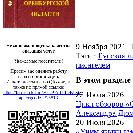
9 Ноября 2021 
Независимая оценка качества
оказания услуг
Тэги :
Русская л
Уважаемые посетители!
писателем
Просим вас оценить работу
нашей организации.
В этом разделе
Анкета доступна по QR-коду, а
также по прямой ссылке:
https://forms.mkrf.ru/e/2579/xTPLeBU7/?
22 Июля 2026
ap_orgcode=225813
Цикл обзоров «
Александра Дю
20 Июля 2026
«Учим языки вме