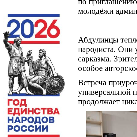
по приглашению 
молодёжи админи
Абдулинцы тепло
пародиста. Они 
сарказма. Зрите
особое авторско
Встреча приуроч
универсальной н
продолжает цик