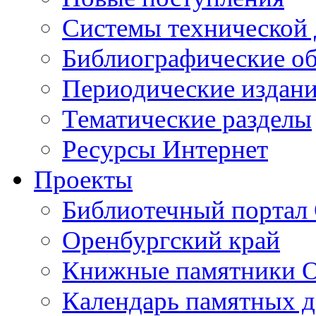
Cистемы технической
Библиографические о
Периодические издан
Тематические разделы
Ресурсы Интернет
Проекты
Библиотечный портал 
Оренбургский край
Книжные памятники О
Календарь памятных д