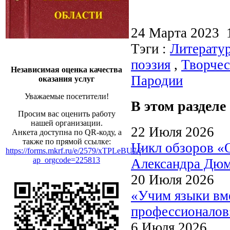
24 Марта 2023
Тэги :
Литерату
поэзия
,
Творчес
Независимая оценка качества
Пародии
оказания услуг
Уважаемые посетители!
В этом разделе
Просим вас оценить работу
нашей организации.
22 Июля 2026
Анкета доступна по QR-коду, а
также по прямой ссылке:
Цикл обзоров «
https://forms.mkrf.ru/e/2579/xTPLeBU7/?
ap_orgcode=225813
Александра Дю
20 Июля 2026
«Учим языки вме
профессионалов
6 Июля 2026