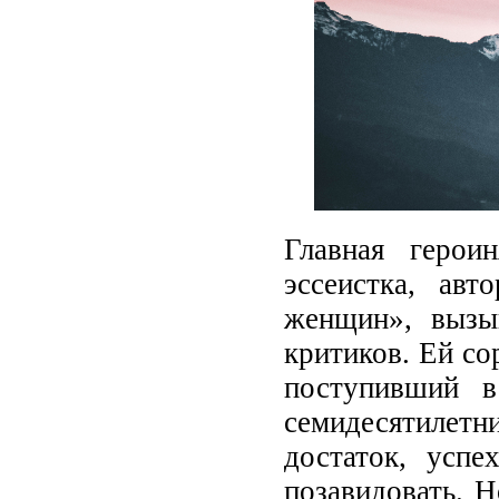
Главная герои
эссеистка, авт
женщин», вызы
критиков. Ей со
поступивший в
семидесятилет
достаток, успе
позавидовать. Н