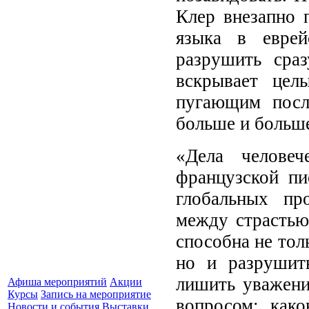
Клер внезапно 
языка в еврей
разрушить сраз
вскрывает цел
пугающим посл
больше и больш
«Дела человеч
французской пи
глобальных пр
между страстью
способна не тол
но и разрушить
лишить уважени
Афиша мероприятий
Акции
Курсы
Запись на мероприятие
вопросом: как
Новости и события
Выставки