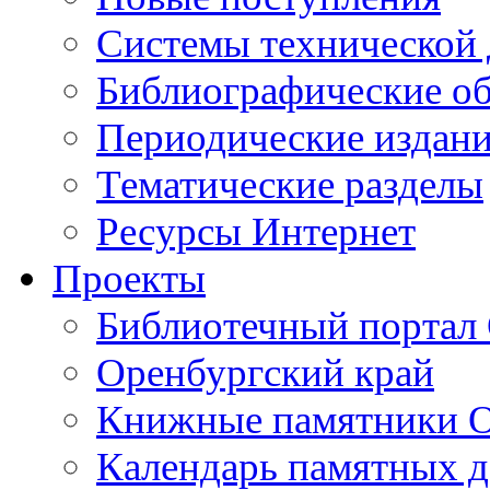
Cистемы технической
Библиографические о
Периодические издан
Тематические разделы
Ресурсы Интернет
Проекты
Библиотечный портал 
Оренбургский край
Книжные памятники О
Календарь памятных д