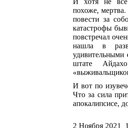
И хотя не все 
похоже, мертва.
повести за соб
катастрофы быв
повстречал оче
нашла в разв
удивительными с
штате Айдах
«выживальщиков»
И вот по изувеч
Что за сила при
апокалипсисе, д
2 Ноября 2021 