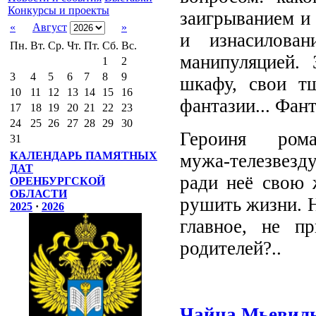
Конкурсы и проекты
заигрыванием и 
«
Август
»
и изнасилован
Пн.
Вт.
Ср.
Чт.
Пт.
Сб.
Вс.
манипуляцией. 
1
2
3
4
5
6
7
8
9
шкафу, свои т
10
11
12
13
14
15
16
фантазии... Фан
17
18
19
20
21
22
23
24
25
26
27
28
29
30
Героиня рома
31
КАЛЕНДАРЬ ПАМЯТНЫХ
мужа‑телезвезду
ДАТ
ради неё свою 
ОРЕНБУРГСКОЙ
ОБЛАСТИ
рушить жизни. Н
2025
·
2026
главное, не пр
родителей?..
Чайна Мьевил