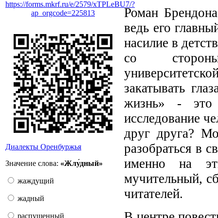
https://forms.mkrf.ru/e/2579/xTPLeBU7/?
Роман Брендона
ap_orgcode=225813
ведь его главны
насилие в детст
со стороны 
университетск
закатывать глаз
жизнь» - это
исследование че
друг друга? М
разобраться в с
Диалекты Оренбуржья
именно на эт
Значение слова:
«Жлу́дный»
мучительный, сб
жаждущий
читателей.
жадный
В центре повест
распущенный