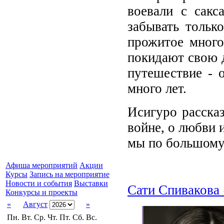
воевали с сакс
забывать тольк
прожитое много
покидают свою 
путешествие - 
много лет.
Исигуро рассказ
войне, о любви и
мы по большому
Афиша мероприятий
Акции
Курсы
Запись на мероприятие
Новости и события
Выставки
Сати Спивакова 
Конкурсы и проекты
«
Август
»
Пн.
Вт.
Ср.
Чт.
Пт.
Сб.
Вс.