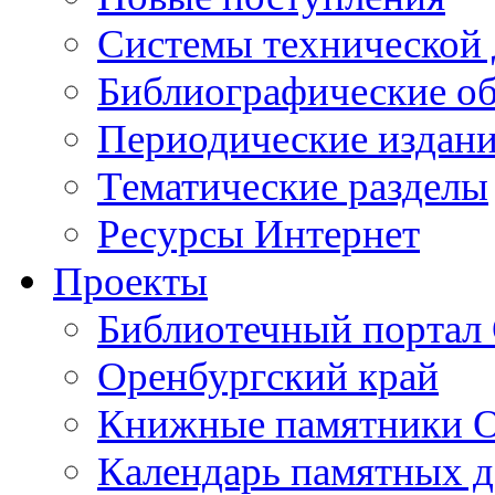
Cистемы технической
Библиографические о
Периодические издан
Тематические разделы
Ресурсы Интернет
Проекты
Библиотечный портал 
Оренбургский край
Книжные памятники О
Календарь памятных д