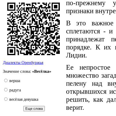
по-прежнему у
признаки внутре
В это важное
сплетаются - и
принадлежат 
порядке. К их 
Лидии.
Диалекты Оренбуржья
Ее непростое
Значение слова:
«Весёлка»
множество зага
верша
пелену над вн
открывшихся ис
радуга
решить, как да
весёлая девушка
верит.
Еще слова