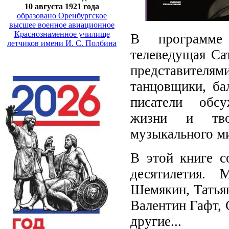
10 августа 1921 года
образовано Оренбургское
высшее военное авиационное
Краснознаменное училище
В программе 
летчиков имени И. С. Полбина
телеведущая Са
представите
танцовщики, ба
писатели обсуж
жизни и твор
музыкального м
В этой книге с
десятилетия.
Шемякин, Татья
Валентин Гафт,
другие...