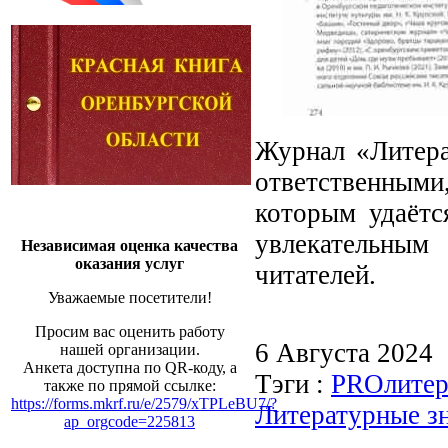
Журнал «Литера
ответственными,
которым удаётс
увлекательным
Независимая оценка качества
оказания услуг
читателей.
Уважаемые посетители!
Просим вас оценить работу
6 Августа 2024
нашей организации.
Анкета доступна по QR-коду, а
Тэги :
PROлитер
также по прямой ссылке:
https://forms.mkrf.ru/e/2579/xTPLeBU7/?
Литературные з
ap_orgcode=225813