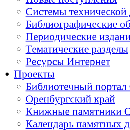
Cистемы технической
Библиографические о
Периодические издан
Тематические разделы
Ресурсы Интернет
Проекты
Библиотечный портал 
Оренбургский край
Книжные памятники О
Календарь памятных д