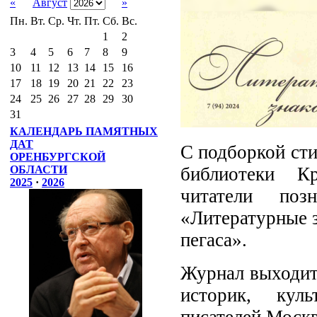
«
Август
»
Пн.
Вт.
Ср.
Чт.
Пт.
Сб.
Вс.
1
2
3
4
5
6
7
8
9
10
11
12
13
14
15
16
17
18
19
20
21
22
23
24
25
26
27
28
29
30
31
КАЛЕНДАРЬ ПАМЯТНЫХ
ДАТ
С подборкой сти
ОРЕНБУРГСКОЙ
библиотеки Кр
ОБЛАСТИ
2025
·
2026
читатели поз
«Литературные з
пегаса».
Журнал выходит 
историк, куль
писателей Москв