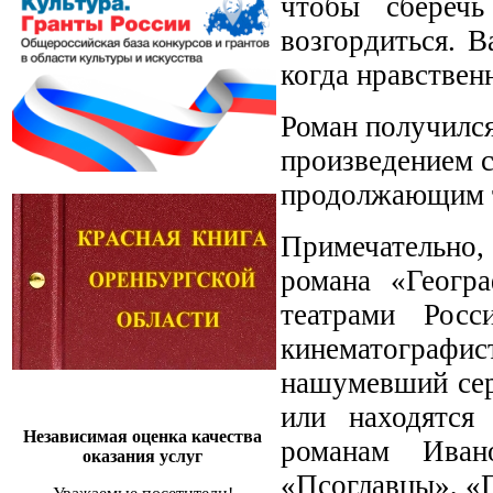
чтобы сбереч
возгордиться. 
когда нравствен
Роман получился
произведением 
продолжающим т
Примечательно, 
романа «Геогр
театрами Росс
кинематограф
нашумевший сер
или находятся
Независимая оценка качества
романам Иван
оказания услуг
«Псоглавцы», «