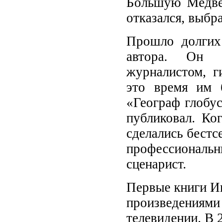
Большую Медвед
отказался, выбр
Прошло долгих 
автора. Он р
журналистом, г
это время им 
«Географ глобу
публиковал. Ког
сделались бестсе
профессиональ
сценарист.
Первые книги Ив
произведениями 
телевидении. В 