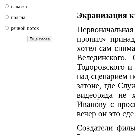
палатка
Экранизация к
поляна
Первоначальна
речной поток
пропил» прина
Еще слова
хотел сам снима
Велединского.
Тодоровского и 
над сценарием н
затоне, где Слу
видеоряда не х
Иванову с прос
вечер он это сде
Создатели филь