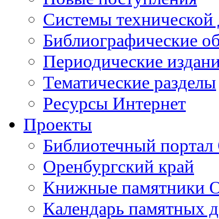
Cистемы технической
Библиографические о
Периодические издан
Тематические разделы
Ресурсы Интернет
Проекты
Библиотечный портал 
Оренбургский край
Книжные памятники О
Календарь памятных д