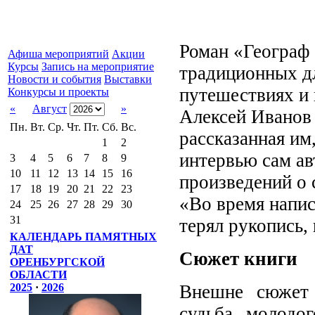
Роман «Географ 
Афиша мероприятий
Акции
Курсы
Запись на мероприятие
традиционных д
Новости и события
Выставки
путешествиях и 
Конкурсы и проекты
«
Август
»
Алексей Иванов 
Пн.
Вт.
Ср.
Чт.
Пт.
Сб.
Вс.
рассказанная им
1
2
интервью сам авт
3
4
5
6
7
8
9
10
11
12
13
14
15
16
произведений о 
17
18
19
20
21
22
23
«Во время напис
24
25
26
27
28
29
30
31
терял рукопись,
КАЛЕНДАРЬ ПАМЯТНЫХ
ДАТ
Сюжет книги
ОРЕНБУРГСКОЙ
ОБЛАСТИ
Внешне сюжет 
2025
·
2026
судьба молодо