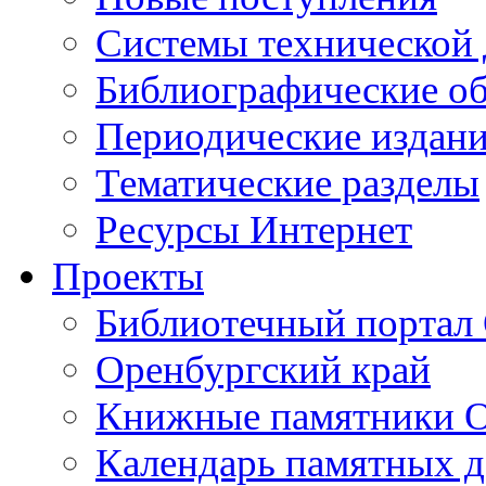
Cистемы технической
Библиографические о
Периодические издан
Тематические разделы
Ресурсы Интернет
Проекты
Библиотечный портал 
Оренбургский край
Книжные памятники О
Календарь памятных д