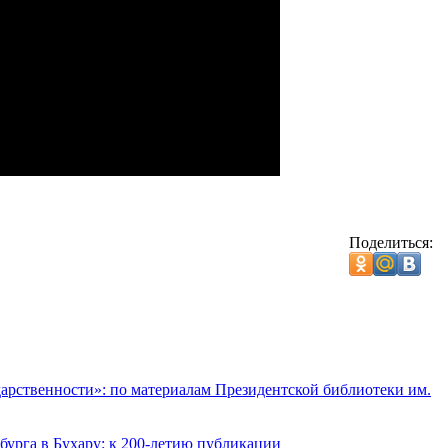
Поделиться:
дарственности»: по материалам Президентской библиотеки им.
урга в Бухару: к 200-летию публикации