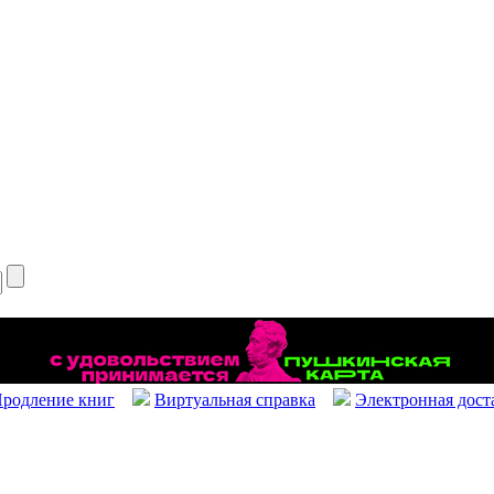
родление книг
Виртуальная справка
Электронная дост