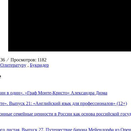
2:36
⁄
Просмотров: 1182
Oлитературу
,
Букридер
е
ин в один». «Граф Монте-Кристо» Александра Дюма
те». Выпуск 21: «Английский язык для профессионалов» (12+)
онные семейные ценности в России как основа российской госу
о листая. Выпуск 27. Путешествие барона Мейендорфа из Оренб