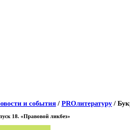
овости и события
/
PROлитературу
/ Бук
уск 18. «Правовой ликбез»