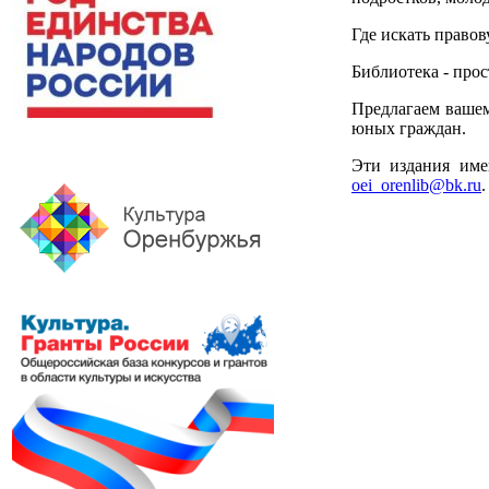
Где искать право
Библиотека - про
Предлагаем ваше
юных граждан.
Эти издания име
oei_orenlib@bk.ru