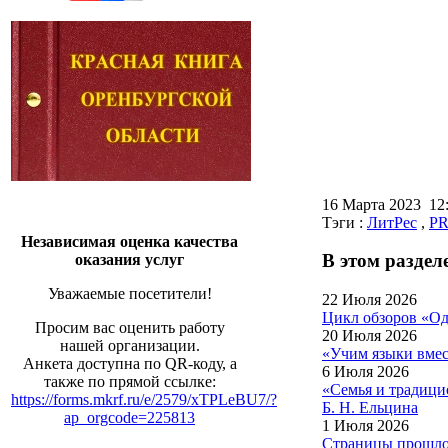
16 Марта 2023 1
Тэги :
ЛитРес
,
PR
Независимая оценка качества
В этом раздел
оказания услуг
Уважаемые посетители!
22 Июля 2026
Цикл обзоров «Од
Просим вас оценить работу
20 Июля 2026
нашей организации.
«Учим языки вмес
Анкета доступна по QR-коду, а
6 Июля 2026
также по прямой ссылке:
«Семья и традици
https://forms.mkrf.ru/e/2579/xTPLeBU7/?
Б. Н. Ельцина
ap_orgcode=225813
1 Июля 2026
Страницы прошлог