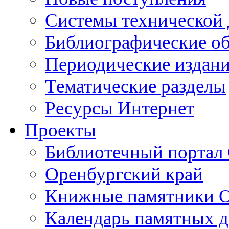
Cистемы технической
Библиографические о
Периодические издан
Тематические разделы
Ресурсы Интернет
Проекты
Библиотечный портал 
Оренбургский край
Книжные памятники О
Календарь памятных д