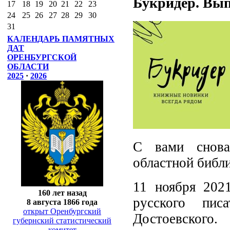
Букридер. Вып
17
18
19
20
21
22
23
24
25
26
27
28
29
30
31
КАЛЕНДАРЬ ПАМЯТНЫХ
ДАТ
ОРЕНБУРГСКОЙ
ОБЛАСТИ
2025
·
2026
С вами снова
областной библи
11 ноября 202
160 лет назад
русского пис
8 августа 1866 года
открыт Оренбургский
Достоевского.
губернский статистический
комитет