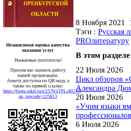
8 Ноября 2021
Тэги :
Русская л
PROлитературу
Независимая оценка качества
оказания услуг
В этом разделе
Уважаемые посетители!
22 Июля 2026
Просим вас оценить работу
нашей организации.
Цикл обзоров «
Анкета доступна по QR-коду, а
также по прямой ссылке:
Александра Дю
https://forms.mkrf.ru/e/2579/xTPLeBU7/?
20 Июля 2026
ap_orgcode=225813
«Учим языки вм
профессионалов
6 Июля 2026