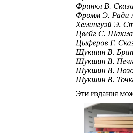
Франкл В. Сказ
Фромм Э. Ради л
Хемингуэй Э. С
Цвейг С. Шахма
Цыферов Г. Ска
Шукшин В. Бра
Шукшин В. Печк
Шукшин В. Позо
Шукшин В. Точк
Эти издания мож