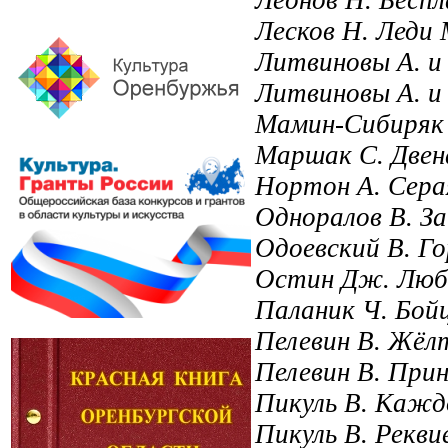
Лесков Н. Леди
Литвиновы А. и 
Литвиновы А. и 
Мамин-Сибиряк 
Маршак С. Двен
Нортон А. Сера
Одноралов В. З
Одоевский В. Го
Остин Дж. Люб
Паланик Ч. Бойц
Пелевин В. Жёл
Пелевин В. При
Пикуль В. Каждо
Пикуль В. Рекви