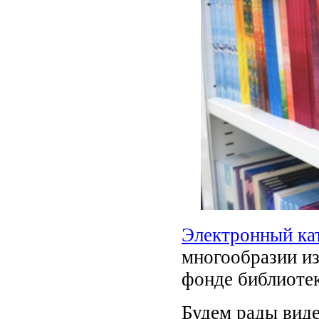
Электронный ка
многообразии и
фонде библиоте
Будем рады виде