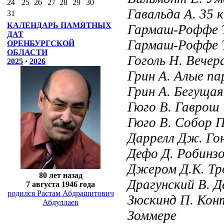
24
25
26
27
28
29
30
Гавальда А. 35
31
КАЛЕНДАРЬ ПАМЯТНЫХ
Гармаш-Роффе Т.
ДАТ
Гармаш-Роффе Т
ОРЕНБУРГСКОЙ
ОБЛАСТИ
Гоголь Н. Вечера
2025
·
2026
Грин А. Алые па
Грин А. Бегущая 
Гюго В. Гаврош
Гюго В. Собор 
Даррелл Дж. Гон
Дефо Д. Робинзо
Джером Д.К. Тро
80 лет назад
Драгунский В. Д
7 августа 1946 года
родился Растам Абдрашитович
Зюскинд П. Кон
Абдуллаев
Зоммере