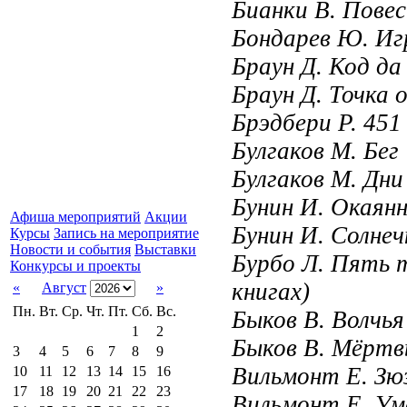
Бианки В. Повес
Бондарев Ю. Игр
Браун Д. Код да 
Браун Д. Точка о
Брэдбери Р. 451
Булгаков М. Бег
Булгаков М. Дни
Бунин И. Окаянн
Афиша мероприятий
Акции
Бунин И. Солне
Курсы
Запись на мероприятие
Новости и события
Выставки
Бурбо Л. Пять 
Конкурсы и проекты
книгах)
«
Август
»
Пн.
Вт.
Ср.
Чт.
Пт.
Сб.
Вс.
Быков В. Волчья
1
2
Быков В. Мёртвы
3
4
5
6
7
8
9
Вильмонт Е. Зю
10
11
12
13
14
15
16
17
18
19
20
21
22
23
Вильмонт Е. Ум