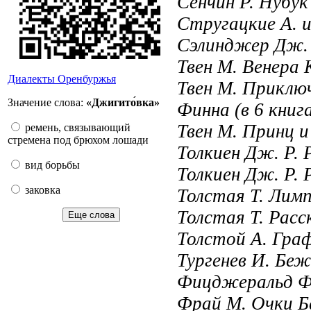
Сенчин Р. Нубук 
Стругацкие А. 
Сэлинджер Дж. Д
Твен М. Венера
Диалекты Оренбуржья
Твен М. Приклю
Значение слова:
«Джигито́вка»
Финна (в 6 книг
Твен М. Принц и
ремень, связывающий
стремена под брюхом лошади
Толкиен Дж. Р. 
вид борьбы
Толкиен Дж. Р. 
заковка
Толстая Т. Лим
Толстая Т. Расс
Еще слова
Толстой А. Гра
Тургенев И. Беж
Фицджеральд Ф.
Фрай М. Очки Б