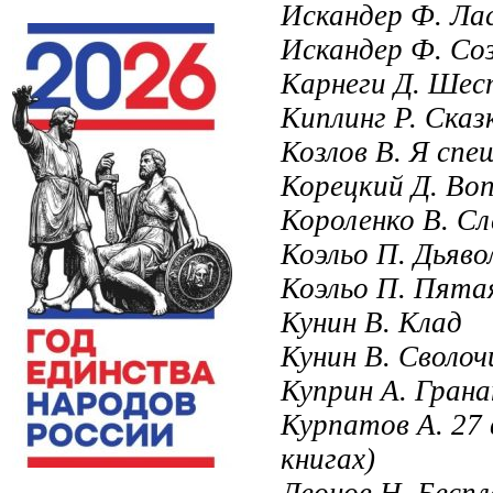
Искандер Ф. Лас
Искандер Ф. Соз
Карнеги Д. Шест
Киплинг Р. Сказ
Козлов В. Я спеш
Корецкий Д. Воп
Короленко В. Сл
Коэльо П. Дьяво
Коэльо П. Пятая
Кунин В. Клад
Кунин В. Сволоч
Куприн А. Гран
Курпатов А. 27 
книгах)
Леонов Н. Бесп