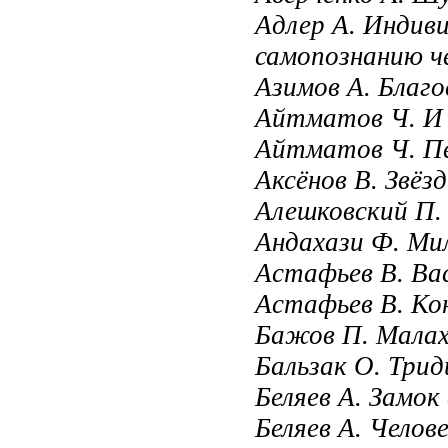
Адлер А. Индиви
самопознанию ч
Азимов А. Благо
Айтматов Ч. И д
Айтматов Ч. П
Аксёнов В. Звёз
Алешковский П.
Андахази Ф. Мил
Астафьев В. Ва
Астафьев В. Кон
Бажов П. Малах
Бальзак О. Три
Беляев А. Замок
Беляев А. Челов