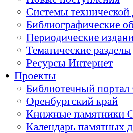
Cистемы технической
Библиографические о
Периодические издан
Тематические разделы
Ресурсы Интернет
Проекты
Библиотечный портал 
Оренбургский край
Книжные памятники О
Календарь памятных д