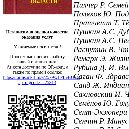
Пилчер Р. Семей
Поляков Ю. По
Пратчетт Т. Тём
Пушкин А.С. Ду
Независимая оценка качества
оказания услуг
Пушкин А.С. Пе
Уважаемые посетители!
Распутин В. Чт
Ремарк Э. Жизнь
Просим вас оценить работу
нашей организации.
Рубина Д. И. Вы
Анкета доступна по QR-коду, а
также по прямой ссылке:
Саган Ф. Здравс
https://forms.mkrf.ru/e/2579/xTPLeBU7/?
ap_orgcode=225813
Санд Ж. Индиана
Сахновский И. Ч
Семёнов Ю. Гол
Сент-Экзюпери 
Сенчин Р. Минус 