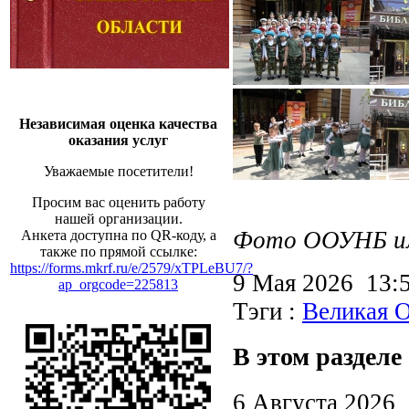
Независимая оценка качества
оказания услуг
Уважаемые посетители!
Просим вас оценить работу
нашей организации.
Фото ООУНБ им.
Анкета доступна по QR-коду, а
также по прямой ссылке:
https://forms.mkrf.ru/e/2579/xTPLeBU7/?
9 Мая 2026 13
ap_orgcode=225813
Тэги :
Великая О
В этом разделе
6 Августа 2026