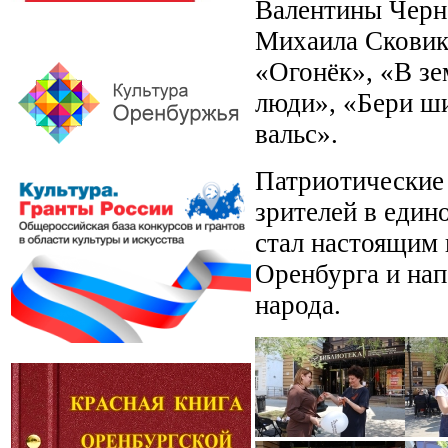
Валентины Черна
Михаила Сковик
«Огонёк», «В зе
люди», «Бери ши
вальс».
Патриотические
зрителей в един
стал настоящим 
Оренбурга и нап
народа.