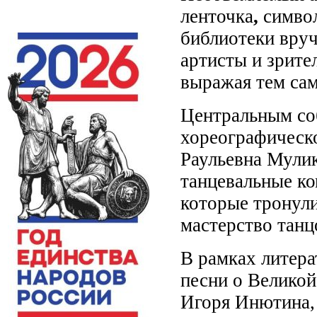
ленточка
,
симво
библиотеки вру
артисты и зрите
выражая тем сам
Центральным со
хореографическо
Раульевна Мулик
танцевальные ко
которые тронули
мастерство танц
В рамках литер
песни о Великой
Игоря Инютина,