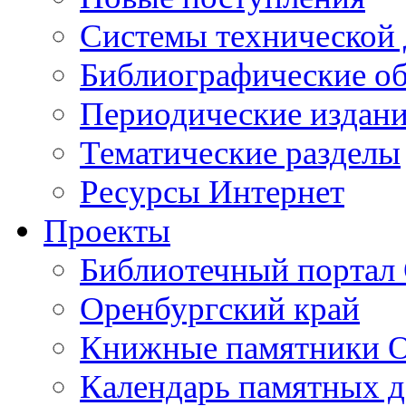
Cистемы технической
Библиографические о
Периодические издан
Тематические разделы
Ресурсы Интернет
Проекты
Библиотечный портал 
Оренбургский край
Книжные памятники О
Календарь памятных д