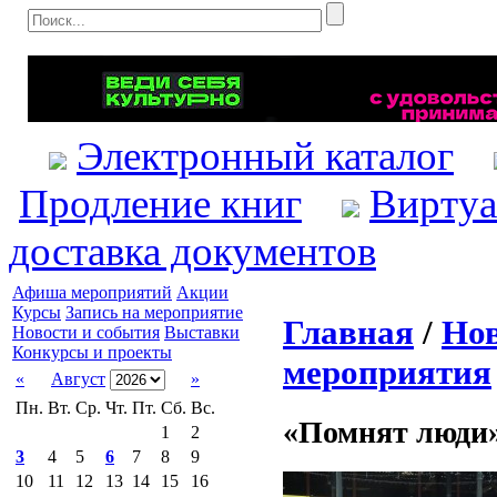
Электронный каталог
Продление книг
Виртуа
доставка документов
Афиша мероприятий
Акции
Курсы
Запись на мероприятие
Главная
/
Нов
Новости и события
Выставки
Конкурсы и проекты
мероприятия
«
Август
»
Пн.
Вт.
Ср.
Чт.
Пт.
Сб.
Вс.
«Помнят люди
1
2
3
4
5
6
7
8
9
10
11
12
13
14
15
16