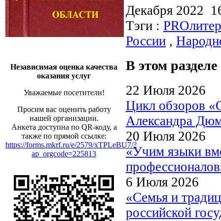
Декабря 2022 
Тэги :
PROлитер
России
,
Народно
В этом разделе
Независимая оценка качества
оказания услуг
22 Июля 2026
Уважаемые посетители!
Цикл обзоров «
Просим вас оценить работу
Александра Дю
нашей организации.
Анкета доступна по QR-коду, а
20 Июля 2026
также по прямой ссылке:
https://forms.mkrf.ru/e/2579/xTPLeBU7/?
«Учим языки вме
ap_orgcode=225813
профессионалов
6 Июля 2026
«Семья и традиц
российской госу