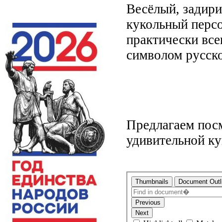
Весёлый, задири
кукольный персо
практически вс
символом русско
Предлагаем пос
удивительной ку