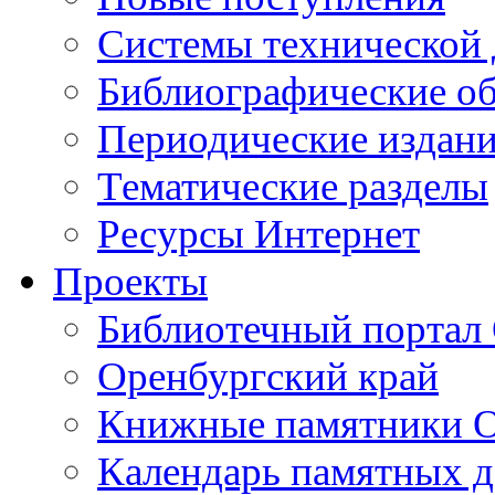
Cистемы технической
Библиографические о
Периодические издан
Тематические разделы
Ресурсы Интернет
Проекты
Библиотечный портал 
Оренбургский край
Книжные памятники О
Календарь памятных д